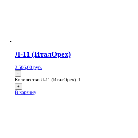
Л-11 (ИталОрех)
2 506,00
р
уб.
-
Количество Л-11 (ИталОрех)
+
В корзину