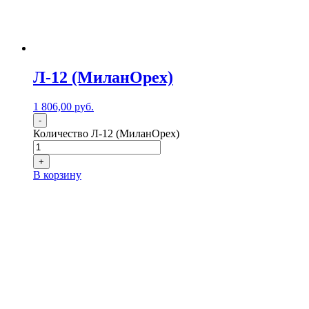
Л-12 (МиланОрех)
1 806,00
р
уб.
-
Количество Л-12 (МиланОрех)
+
В корзину