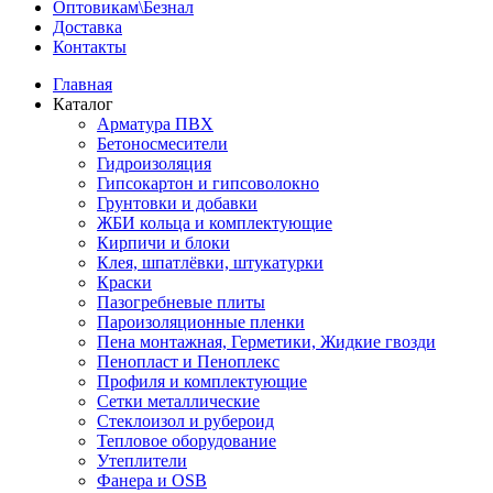
Оптовикам\Безнал
Доставка
Контакты
Главная
Каталог
Арматура ПВХ
Бетоносмесители
Гидроизоляция
Гипсокартон и гипсоволокно
Грунтовки и добавки
ЖБИ кольца и комплектующие
Кирпичи и блоки
Клея, шпатлёвки, штукатурки
Краски
Пазогребневые плиты
Пароизоляционные пленки
Пена монтажная, Герметики, Жидкие гвозди
Пенопласт и Пеноплекс
Профиля и комплектующие
Сетки металлические
Стеклоизол и рубероид
Тепловое оборудование
Утеплители
Фанера и OSB