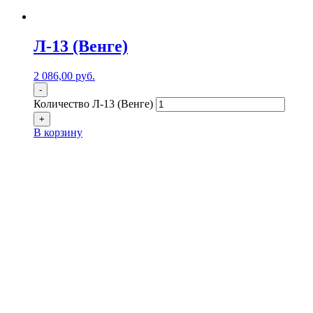
Л-13 (Венге)
2 086,00
р
уб.
-
Количество Л-13 (Венге)
+
В корзину