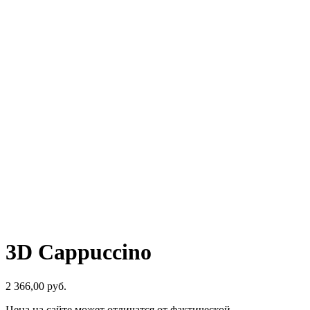
3D Cappuccino
2 366,00
р
уб.
Цена на сайте может отличатся от фактической.