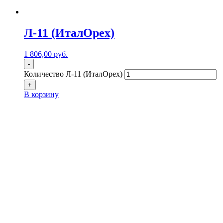
Л-11 (ИталОрех)
1 806,00
р
уб.
-
Количество Л-11 (ИталОрех)
+
В корзину