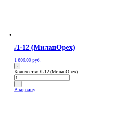
Л-12 (МиланОрех)
1 806,00
р
уб.
-
Количество Л-12 (МиланОрех)
+
В корзину