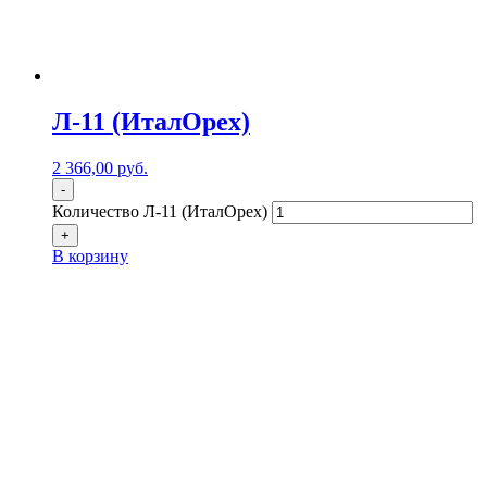
Л-11 (ИталОрех)
2 366,00
р
уб.
-
Количество Л-11 (ИталОрех)
+
В корзину