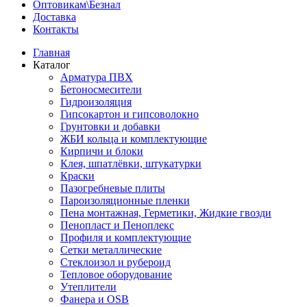
Оптовикам\Безнал
Доставка
Контакты
Главная
Каталог
Арматура ПВХ
Бетоносмесители
Гидроизоляция
Гипсокартон и гипсоволокно
Грунтовки и добавки
ЖБИ кольца и комплектующие
Кирпичи и блоки
Клея, шпатлёвки, штукатурки
Краски
Пазогребневые плиты
Пароизоляционные пленки
Пена монтажная, Герметики, Жидкие гвозди
Пенопласт и Пеноплекс
Профиля и комплектующие
Сетки металлические
Стеклоизол и рубероид
Тепловое оборудование
Утеплители
Фанера и OSB