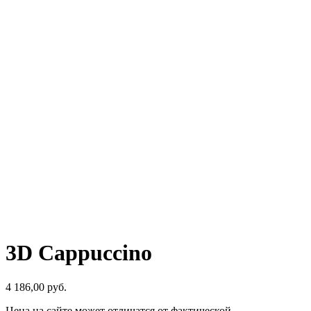
3D Cappuccino
4 186,00
р
уб.
Цена на сайте может отличатся от фактической.