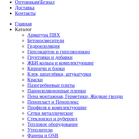
Оптовикам\Безнал
Доставка
Контакты
Главная
Каталог
Арматура ПВХ
Бетоносмесители
Гидроизоляция
Гипсокартон и гипсоволокно
Грунтовки и добавки
ЖБИ кольца и комплектующие
Кирпичи и блоки
Клея, шпатлёвки, штукатурки
Краски
Пазогребневые плиты
Пароизоляционные пленки
Пена монтажная, Герметики, Жидкие гвозди
Пенопласт и Пеноплекс
Профиля и комплектующие
Сетки металлические
Стеклоизол и рубероид
Тепловое оборудование
Утеплители
Фанера и OSB