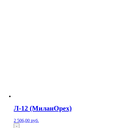
Л-12 (МиланОрех)
2 506,00
р
уб.
-