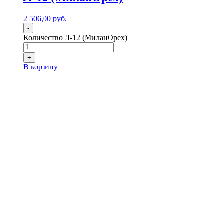
2 506,00
р
уб.
-
Количество Л-12 (МиланОрех)
+
В корзину