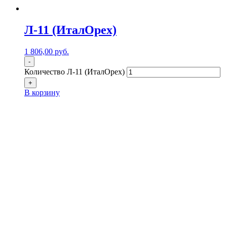
Л-11 (ИталОрех)
1 806,00
р
уб.
-
Количество Л-11 (ИталОрех)
+
В корзину