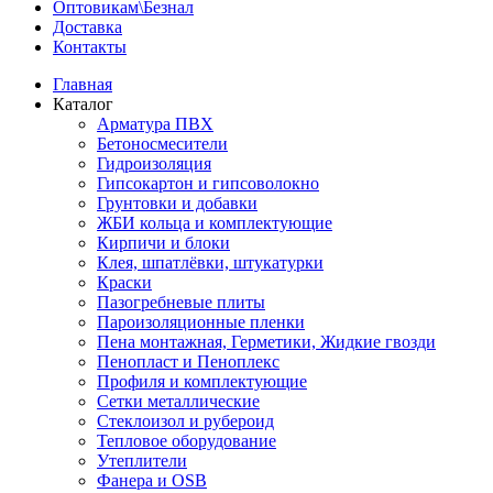
Оптовикам\Безнал
Доставка
Контакты
Главная
Каталог
Арматура ПВХ
Бетоносмесители
Гидроизоляция
Гипсокартон и гипсоволокно
Грунтовки и добавки
ЖБИ кольца и комплектующие
Кирпичи и блоки
Клея, шпатлёвки, штукатурки
Краски
Пазогребневые плиты
Пароизоляционные пленки
Пена монтажная, Герметики, Жидкие гвозди
Пенопласт и Пеноплекс
Профиля и комплектующие
Сетки металлические
Стеклоизол и рубероид
Тепловое оборудование
Утеплители
Фанера и OSB