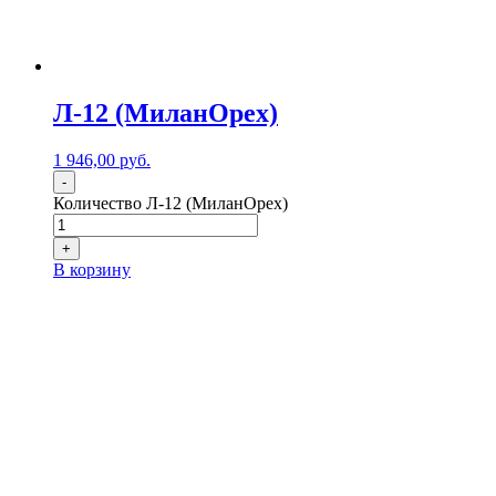
Л-12 (МиланОрех)
1 946,00
р
уб.
-
Количество Л-12 (МиланОрех)
+
В корзину