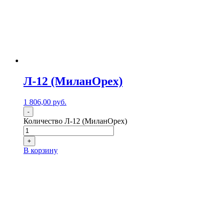
Л-12 (МиланОрех)
1 806,00
р
уб.
-
Количество Л-12 (МиланОрех)
+
В корзину