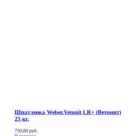
Шпатлевка Weber.Vetonit LR+ (Ветонит)
25 кг.
750,00
р
уб.