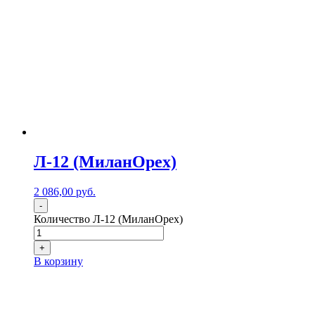
Л-12 (МиланОрех)
2 086,00
р
уб.
-
Количество Л-12 (МиланОрех)
+
В корзину