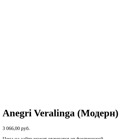
Anegri Veralinga (Модерн)
3 066,00
р
уб.
Цена на сайте может отличатся от фактической.