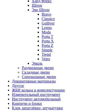
Хард Флекс
Шпон
Эко Шпон
Bravo
Classico
Gulliver
Legno
Moda
Porta T
Porta X
Porta Z
Simple
Trend
Vetro
Эмаль
Раздвижные двери
Складные двери
Специальные двери
Декоративные материалы
Другое
ЖБИ кольца и комплектующие
Измерительный инструмент
Инструмент автомобильный
Кирпичи и блоки
Клея, шпатлёвки, штукатурки