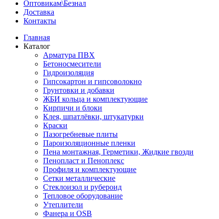
Оптовикам\Безнал
Доставка
Контакты
Главная
Каталог
Арматура ПВХ
Бетоносмесители
Гидроизоляция
Гипсокартон и гипсоволокно
Грунтовки и добавки
ЖБИ кольца и комплектующие
Кирпичи и блоки
Клея, шпатлёвки, штукатурки
Краски
Пазогребневые плиты
Пароизоляционные пленки
Пена монтажная, Герметики, Жидкие гвозди
Пенопласт и Пеноплекс
Профиля и комплектующие
Сетки металлические
Стеклоизол и рубероид
Тепловое оборудование
Утеплители
Фанера и OSB