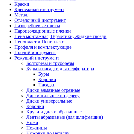
Краски
Крепежный инструмент
Металл
Отделочный инструмент
Пазогребневые плиты
Пароизоляционные пленки
Пена монтажная, Герметики, Жидкие гвозди
Пенопласт и Пеноплекс
Профиля и комплектующие
Прочий инструмент
Режущий инструмент
Болторезы и труборезы
Буры и насадки для перфоратора
Буры
Коронки
Насадки
Диски алмазные отрезные
Диски пильные по дереву
Диски универсальные
Коронки
Круги и диски абразивные
Ленты абразивные (для шлифмашин)
Ножи
Ножницы
Ножовки по металлу