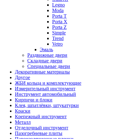
Legno
Moda
Porta T
Porta X
Porta Z
Simple
Trend
Vetro
Эмаль
Раздвижные двери
Складные двери
Специальные двери
Декоративные материалы
Другое
ЖБИ кольца и комплектующие
Измерительный инструмент
Инструмент автомобильный
Кирпичи и блоки
Клея, шпатлёвки, штукатурки
Краски
Крепежный инструмент
Металл
Отделочный инструмент
Пазогребневые плиты
Пароизоляционные пленки