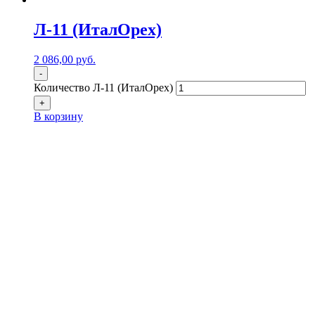
Л-11 (ИталОрех)
2 086,00
р
уб.
-
Количество Л-11 (ИталОрех)
+
В корзину