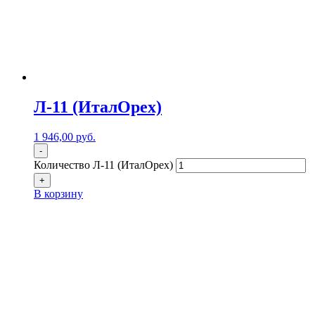
Л-11 (ИталОрех)
1 946,00
р
уб.
-
Количество Л-11 (ИталОрех)
+
В корзину