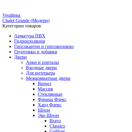
Veralinga
Chalet Grande (Модерн)
Категории товаров
Арматура ПВХ
Гидроизоляция
Гипсокартон и гипсоволокно
Грунтовки и добавки
Двери
Арки и порталы
Входные двери
Для интерьера
Межкомнатные двери
Винил
Массив
Стеклянные
Финиш Флекс
Хард Флекс
Шпон
Эко Шпон
Bravo
Classico
Gulliver