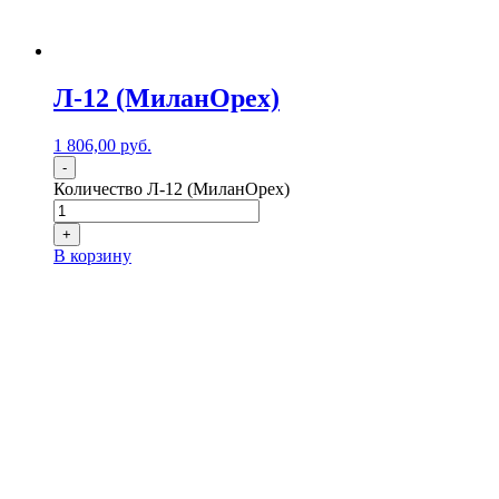
Л-12 (МиланОрех)
1 806,00
р
уб.
-
Количество Л-12 (МиланОрех)
+
В корзину