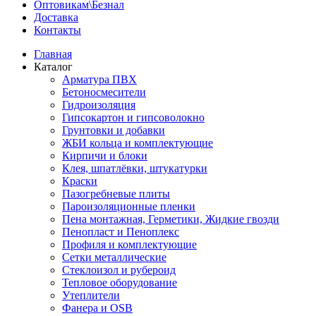
Оптовикам\Безнал
Доставка
Контакты
Главная
Каталог
Арматура ПВХ
Бетоносмесители
Гидроизоляция
Гипсокартон и гипсоволокно
Грунтовки и добавки
ЖБИ кольца и комплектующие
Кирпичи и блоки
Клея, шпатлёвки, штукатурки
Краски
Пазогребневые плиты
Пароизоляционные пленки
Пена монтажная, Герметики, Жидкие гвозди
Пенопласт и Пеноплекс
Профиля и комплектующие
Сетки металлические
Стеклоизол и рубероид
Тепловое оборудование
Утеплители
Фанера и OSB