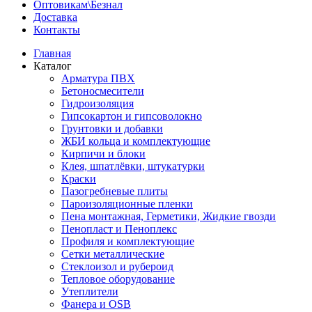
Оптовикам\Безнал
Доставка
Контакты
Главная
Каталог
Арматура ПВХ
Бетоносмесители
Гидроизоляция
Гипсокартон и гипсоволокно
Грунтовки и добавки
ЖБИ кольца и комплектующие
Кирпичи и блоки
Клея, шпатлёвки, штукатурки
Краски
Пазогребневые плиты
Пароизоляционные пленки
Пена монтажная, Герметики, Жидкие гвозди
Пенопласт и Пеноплекс
Профиля и комплектующие
Сетки металлические
Стеклоизол и рубероид
Тепловое оборудование
Утеплители
Фанера и OSB