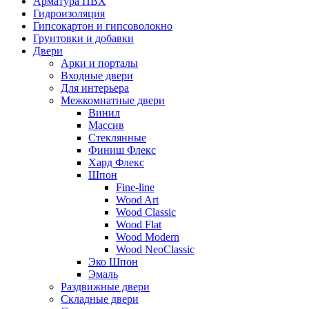
Арматура ПВХ
Гидроизоляция
Гипсокартон и гипсоволокно
Грунтовки и добавки
Двери
Арки и порталы
Входные двери
Для интерьера
Межкомнатные двери
Винил
Массив
Стеклянные
Финиш Флекс
Хард Флекс
Шпон
Fine-line
Wood Art
Wood Classic
Wood Flat
Wood Modern
Wood NeoClassic
Эко Шпон
Эмаль
Раздвижные двери
Складные двери