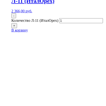
Л-11 (ИталОрех)
2 366,00
р
уб.
-
Количество Л-11 (ИталОрех)
+
В корзину