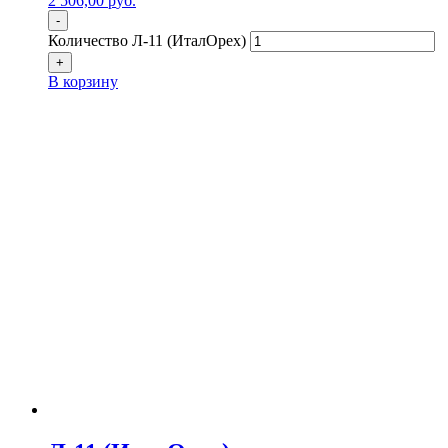
2 506,00
р
уб.
-
Количество Л-11 (ИталОрех)
+
В корзину