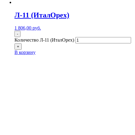
Л-11 (ИталОрех)
1 806,00
р
уб.
-
Количество Л-11 (ИталОрех)
+
В корзину