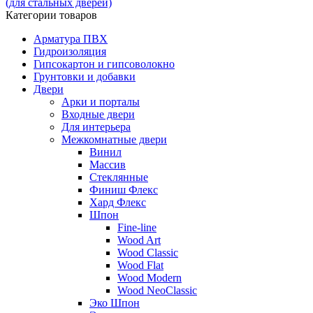
(для стальных дверей)
Категории товаров
Арматура ПВХ
Гидроизоляция
Гипсокартон и гипсоволокно
Грунтовки и добавки
Двери
Арки и порталы
Входные двери
Для интерьера
Межкомнатные двери
Винил
Массив
Стеклянные
Финиш Флекс
Хард Флекс
Шпон
Fine-line
Wood Art
Wood Classic
Wood Flat
Wood Modern
Wood NeoClassic
Эко Шпон