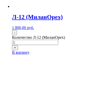
Л-12 (МиланОрех)
1 806,00
р
уб.
-
Количество Л-12 (МиланОрех)
+
В корзину