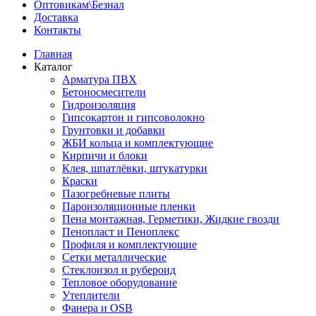
Оптовикам\Безнал
Доставка
Контакты
Главная
Каталог
Арматура ПВХ
Бетоносмесители
Гидроизоляция
Гипсокартон и гипсоволокно
Грунтовки и добавки
ЖБИ кольца и комплектующие
Кирпичи и блоки
Клея, шпатлёвки, штукатурки
Краски
Пазогребневые плиты
Пароизоляционные пленки
Пена монтажная, Герметики, Жидкие гвозди
Пенопласт и Пеноплекс
Профиля и комплектующие
Сетки металлические
Стеклоизол и рубероид
Тепловое оборудование
Утеплители
Фанера и OSB