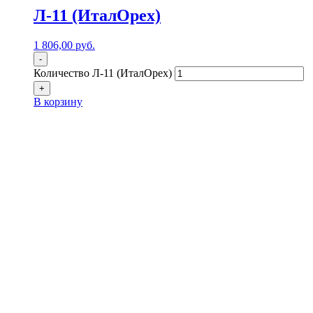
Л-11 (ИталОрех)
1 806,00
р
уб.
-
Количество Л-11 (ИталОрех)
+
В корзину