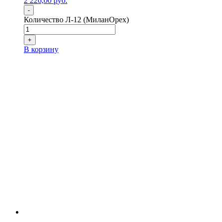
2 226,00
р
уб.
-
Количество Л-12 (МиланОрех)
+
В корзину