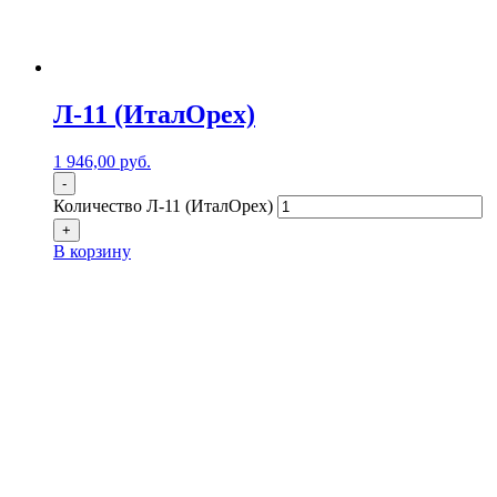
Л-11 (ИталОрех)
1 946,00
р
уб.
-
Количество Л-11 (ИталОрех)
+
В корзину