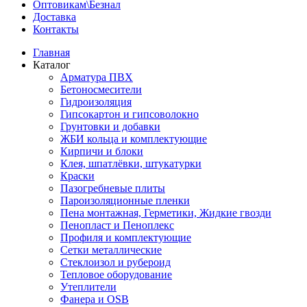
Оптовикам\Безнал
Доставка
Контакты
Главная
Каталог
Арматура ПВХ
Бетоносмесители
Гидроизоляция
Гипсокартон и гипсоволокно
Грунтовки и добавки
ЖБИ кольца и комплектующие
Кирпичи и блоки
Клея, шпатлёвки, штукатурки
Краски
Пазогребневые плиты
Пароизоляционные пленки
Пена монтажная, Герметики, Жидкие гвозди
Пенопласт и Пеноплекс
Профиля и комплектующие
Сетки металлические
Стеклоизол и рубероид
Тепловое оборудование
Утеплители
Фанера и OSB