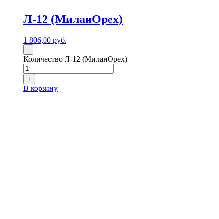
Л-12 (МиланОрех)
1 806,00
р
уб.
-
Количество Л-12 (МиланОрех)
+
В корзину