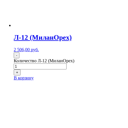
Л-12 (МиланОрех)
2 506,00
р
уб.
-
Количество Л-12 (МиланОрех)
+
В корзину