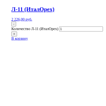
Л-11 (ИталОрех)
2 226,00
р
уб.
-
Количество Л-11 (ИталОрех)
+
В корзину