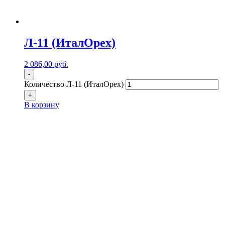
Л-11 (ИталОрех)
2 086,00
р
уб.
-
Количество Л-11 (ИталОрех)
+
В корзину