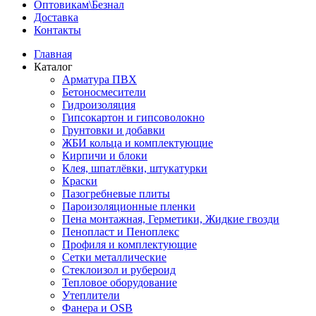
Оптовикам\Безнал
Доставка
Контакты
Главная
Каталог
Арматура ПВХ
Бетоносмесители
Гидроизоляция
Гипсокартон и гипсоволокно
Грунтовки и добавки
ЖБИ кольца и комплектующие
Кирпичи и блоки
Клея, шпатлёвки, штукатурки
Краски
Пазогребневые плиты
Пароизоляционные пленки
Пена монтажная, Герметики, Жидкие гвозди
Пенопласт и Пеноплекс
Профиля и комплектующие
Сетки металлические
Стеклоизол и рубероид
Тепловое оборудование
Утеплители
Фанера и OSB