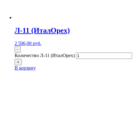
Л-11 (ИталОрех)
2 506,00
р
уб.
-
Количество Л-11 (ИталОрех)
+
В корзину