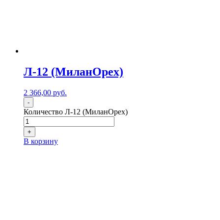
Л-12 (МиланОрех)
2 366,00
р
уб.
-
Количество Л-12 (МиланОрех)
+
В корзину