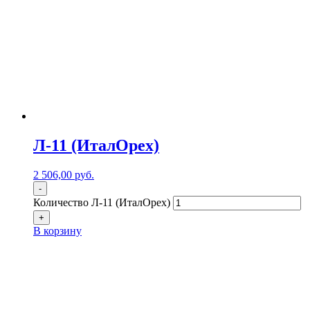
Л-11 (ИталОрех)
2 506,00
р
уб.
-
Количество Л-11 (ИталОрех)
+
В корзину