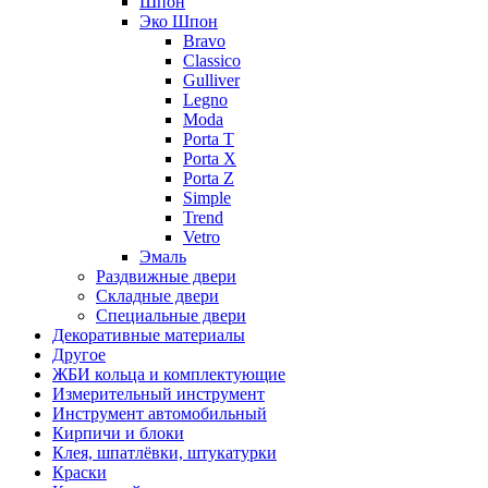
Шпон
Эко Шпон
Bravo
Classico
Gulliver
Legno
Moda
Porta T
Porta X
Porta Z
Simple
Trend
Vetro
Эмаль
Раздвижные двери
Складные двери
Специальные двери
Декоративные материалы
Другое
ЖБИ кольца и комплектующие
Измерительный инструмент
Инструмент автомобильный
Кирпичи и блоки
Клея, шпатлёвки, штукатурки
Краски