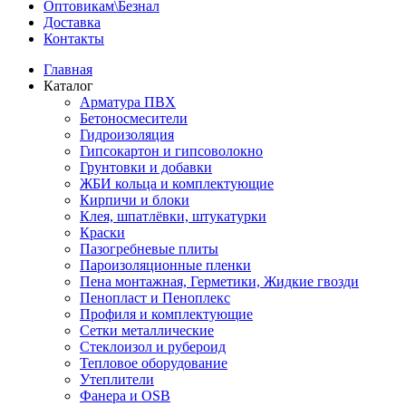
Оптовикам\Безнал
Доставка
Контакты
Главная
Каталог
Арматура ПВХ
Бетоносмесители
Гидроизоляция
Гипсокартон и гипсоволокно
Грунтовки и добавки
ЖБИ кольца и комплектующие
Кирпичи и блоки
Клея, шпатлёвки, штукатурки
Краски
Пазогребневые плиты
Пароизоляционные пленки
Пена монтажная, Герметики, Жидкие гвозди
Пенопласт и Пеноплекс
Профиля и комплектующие
Сетки металлические
Стеклоизол и рубероид
Тепловое оборудование
Утеплители
Фанера и OSB