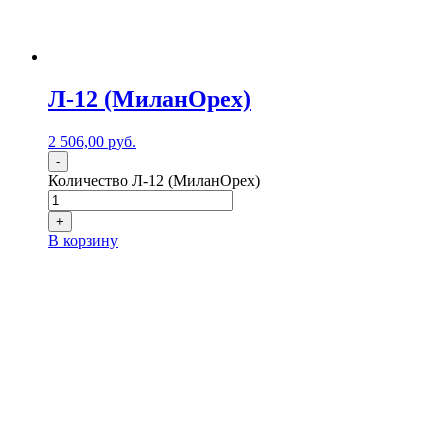
Л-12 (МиланОрех)
2 506,00
р
уб.
-
Количество Л-12 (МиланОрех)
+
В корзину