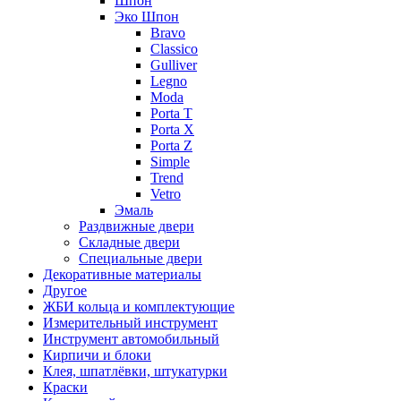
Шпон
Эко Шпон
Bravo
Classico
Gulliver
Legno
Moda
Porta T
Porta X
Porta Z
Simple
Trend
Vetro
Эмаль
Раздвижные двери
Складные двери
Специальные двери
Декоративные материалы
Другое
ЖБИ кольца и комплектующие
Измерительный инструмент
Инструмент автомобильный
Кирпичи и блоки
Клея, шпатлёвки, штукатурки
Краски