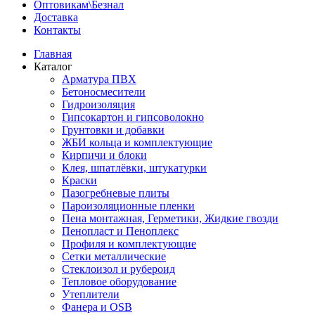
Оптовикам\Безнал
Доставка
Контакты
Главная
Каталог
Арматура ПВХ
Бетоносмесители
Гидроизоляция
Гипсокартон и гипсоволокно
Грунтовки и добавки
ЖБИ кольца и комплектующие
Кирпичи и блоки
Клея, шпатлёвки, штукатурки
Краски
Пазогребневые плиты
Пароизоляционные пленки
Пена монтажная, Герметики, Жидкие гвозди
Пенопласт и Пеноплекс
Профиля и комплектующие
Сетки металлические
Стеклоизол и рубероид
Тепловое оборудование
Утеплители
Фанера и OSB