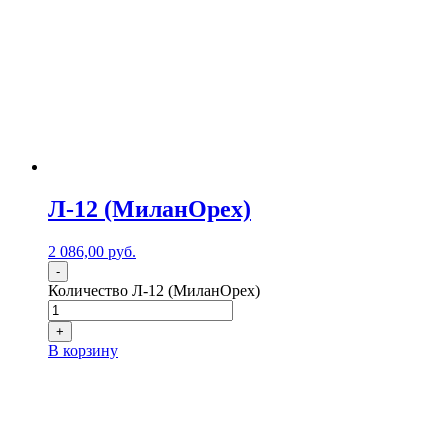
Л-12 (МиланОрех)
2 086,00
р
уб.
-
Количество Л-12 (МиланОрех)
+
В корзину