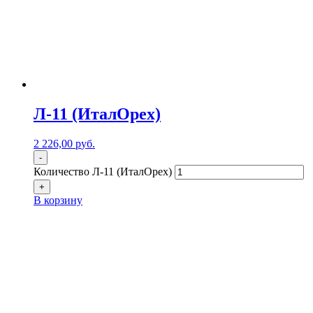
Л-11 (ИталОрех)
2 226,00
р
уб.
-
Количество Л-11 (ИталОрех)
+
В корзину