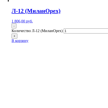
Л-12 (МиланОрех)
1 806,00
р
уб.
-
Количество Л-12 (МиланОрех)
+
В корзину