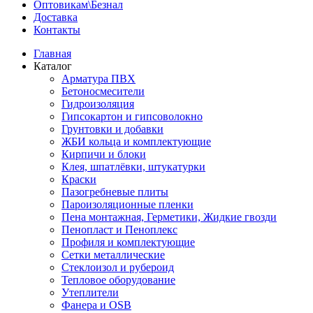
Оптовикам\Безнал
Доставка
Контакты
Главная
Каталог
Арматура ПВХ
Бетоносмесители
Гидроизоляция
Гипсокартон и гипсоволокно
Грунтовки и добавки
ЖБИ кольца и комплектующие
Кирпичи и блоки
Клея, шпатлёвки, штукатурки
Краски
Пазогребневые плиты
Пароизоляционные пленки
Пена монтажная, Герметики, Жидкие гвозди
Пенопласт и Пеноплекс
Профиля и комплектующие
Сетки металлические
Стеклоизол и рубероид
Тепловое оборудование
Утеплители
Фанера и OSB