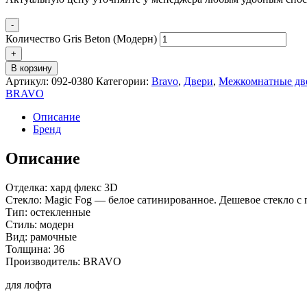
-
Количество Gris Beton (Модерн)
+
В корзину
Артикул:
092-0380
Категории:
Bravo
,
Двери
,
Межкомнатные дв
BRAVO
Описание
Бренд
Описание
Отделка: хард флекс 3D
Стекло: Magic Fog — белое сатинированное. Дешевое стекло с 
Тип: остекленные
Стиль: модерн
Вид: рамочные
Толщина: 36
Производитель: BRAVO
для лофта