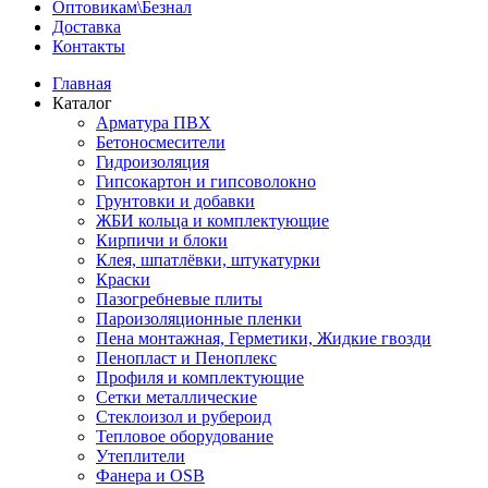
Оптовикам\Безнал
Доставка
Контакты
Главная
Каталог
Арматура ПВХ
Бетоносмесители
Гидроизоляция
Гипсокартон и гипсоволокно
Грунтовки и добавки
ЖБИ кольца и комплектующие
Кирпичи и блоки
Клея, шпатлёвки, штукатурки
Краски
Пазогребневые плиты
Пароизоляционные пленки
Пена монтажная, Герметики, Жидкие гвозди
Пенопласт и Пеноплекс
Профиля и комплектующие
Сетки металлические
Стеклоизол и рубероид
Тепловое оборудование
Утеплители
Фанера и OSB