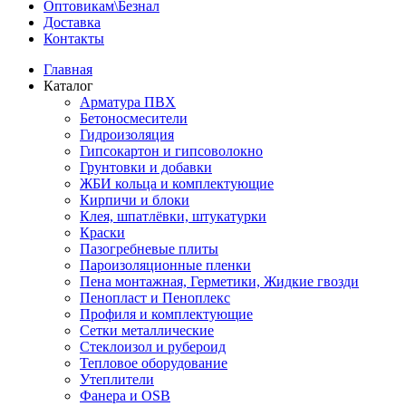
Оптовикам\Безнал
Доставка
Контакты
Главная
Каталог
Арматура ПВХ
Бетоносмесители
Гидроизоляция
Гипсокартон и гипсоволокно
Грунтовки и добавки
ЖБИ кольца и комплектующие
Кирпичи и блоки
Клея, шпатлёвки, штукатурки
Краски
Пазогребневые плиты
Пароизоляционные пленки
Пена монтажная, Герметики, Жидкие гвозди
Пенопласт и Пеноплекс
Профиля и комплектующие
Сетки металлические
Стеклоизол и рубероид
Тепловое оборудование
Утеплители
Фанера и OSB