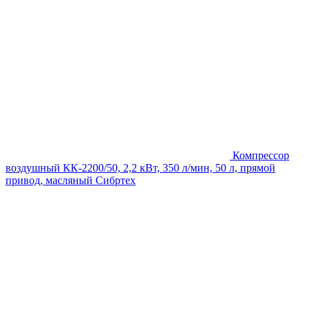
Компрессор
воздушный КК-2200/50, 2,2 кВт, 350 л/мин, 50 л, прямой
привод, масляный Сибртех