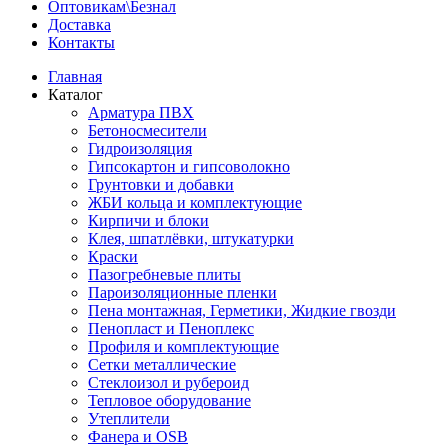
Оптовикам\Безнал
Доставка
Контакты
Главная
Каталог
Арматура ПВХ
Бетоносмесители
Гидроизоляция
Гипсокартон и гипсоволокно
Грунтовки и добавки
ЖБИ кольца и комплектующие
Кирпичи и блоки
Клея, шпатлёвки, штукатурки
Краски
Пазогребневые плиты
Пароизоляционные пленки
Пена монтажная, Герметики, Жидкие гвозди
Пенопласт и Пеноплекс
Профиля и комплектующие
Сетки металлические
Стеклоизол и рубероид
Тепловое оборудование
Утеплители
Фанера и OSB