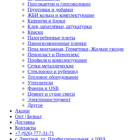
Гипсокартон и гипсоволокно
Грунтовки и добавки
ЖБИ кольца и комплектующие
Кирпичи и блоки
Клея, шпатлёвки, штукатурки
Краски
Пазогребневые плиты
Пароизоляционные пленки
Пена монтажная, Герметики, Жидкие гвозди
Пенопласт и Пеноплекс
Профиля и комплектующие
Сетки металлические
Стеклоизол и рубероид
Тепловое оборудование
Утеплители
Фанера и OSB
Цемент и сухие смеси
Электроинструмент
Другое
Акции
Опт | Безнал
Доставка
Контакты
+7 (926) 777-31-71
г. Дмитров, ул. Профессиональная, д.100А