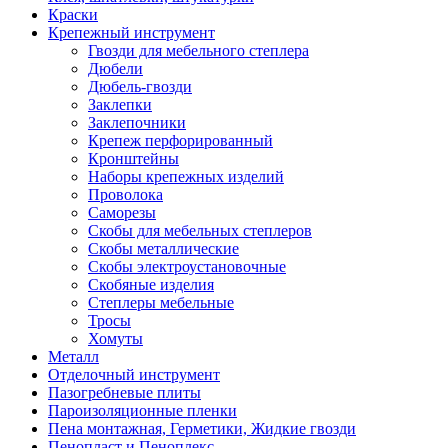
Краски
Крепежный инструмент
Гвозди для мебельного степлера
Дюбели
Дюбель-гвозди
Заклепки
Заклепочники
Крепеж перфорированный
Кронштейны
Наборы крепежных изделий
Проволока
Саморезы
Скобы для мебельных степлеров
Скобы металлические
Скобы электроустановочные
Скобяные изделия
Степлеры мебельные
Тросы
Хомуты
Металл
Отделочный инструмент
Пазогребневые плиты
Пароизоляционные пленки
Пена монтажная, Герметики, Жидкие гвозди
Пенопласт и Пеноплекс