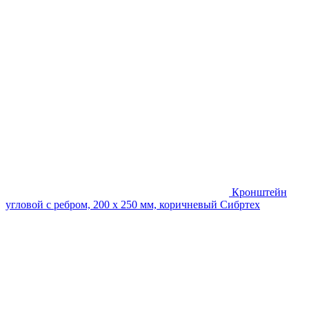
Кронштейн
угловой с ребром, 200 х 250 мм, коричневый Сибртех