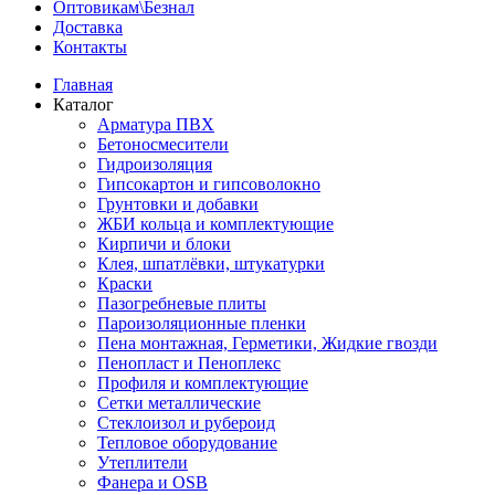
Оптовикам\Безнал
Доставка
Контакты
Главная
Каталог
Арматура ПВХ
Бетоносмесители
Гидроизоляция
Гипсокартон и гипсоволокно
Грунтовки и добавки
ЖБИ кольца и комплектующие
Кирпичи и блоки
Клея, шпатлёвки, штукатурки
Краски
Пазогребневые плиты
Пароизоляционные пленки
Пена монтажная, Герметики, Жидкие гвозди
Пенопласт и Пеноплекс
Профиля и комплектующие
Сетки металлические
Стеклоизол и рубероид
Тепловое оборудование
Утеплители
Фанера и OSB