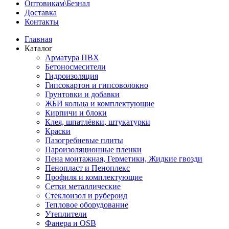
Оптовикам\Безнал
Доставка
Контакты
Главная
Каталог
Арматура ПВХ
Бетоносмесители
Гидроизоляция
Гипсокартон и гипсоволокно
Грунтовки и добавки
ЖБИ кольца и комплектующие
Кирпичи и блоки
Клея, шпатлёвки, штукатурки
Краски
Пазогребневые плиты
Пароизоляционные пленки
Пена монтажная, Герметики, Жидкие гвозди
Пенопласт и Пеноплекс
Профиля и комплектующие
Сетки металлические
Стеклоизол и рубероид
Тепловое оборудование
Утеплители
Фанера и OSB