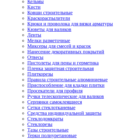
Кельмы
Кисти
Ковши строительные
Краскораспылители
Крюки и проволока для вязки арматуры
Кюветы для валиков
Ленты
Мелки разметочные
Миксеры для смесей и красок
Нанесение декоративных покрытий
Отвесы
Пистолеты для пены и герметика
Пленка защитная строительная
Плиткорезы
Правила строительные алюминиевые
Приспособление для кладки плитки
Просекатели для профиля
Ручки телескопические для валиков
Серпянки самоклеящиеся
Сетки стеклотканевые
Средства индивидуальной защиты
Стеклодомкраты
Стеклорезы
Тазы строительные
Терки полиуретановые