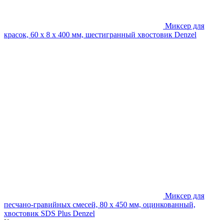
Миксер для
красок, 60 х 8 х 400 мм, шестигранный хвостовик Denzel
Миксер для
песчано-гравийных смесей, 80 х 450 мм, оцинкованный,
хвостовик SDS Plus Denzel