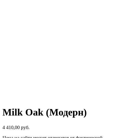
Milk Oak (Модерн)
4 410,00
р
уб.
Цена на сайте может отличатся от фактической.