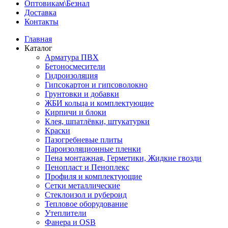
Оптовикам\Безнал
Доставка
Контакты
Главная
Каталог
Арматура ПВХ
Бетоносмесители
Гидроизоляция
Гипсокартон и гипсоволокно
Грунтовки и добавки
ЖБИ кольца и комплектующие
Кирпичи и блоки
Клея, шпатлёвки, штукатурки
Краски
Пазогребневые плиты
Пароизоляционные пленки
Пена монтажная, Герметики, Жидкие гвозди
Пенопласт и Пеноплекс
Профиля и комплектующие
Сетки металлические
Стеклоизол и рубероид
Тепловое оборудование
Утеплители
Фанера и OSB