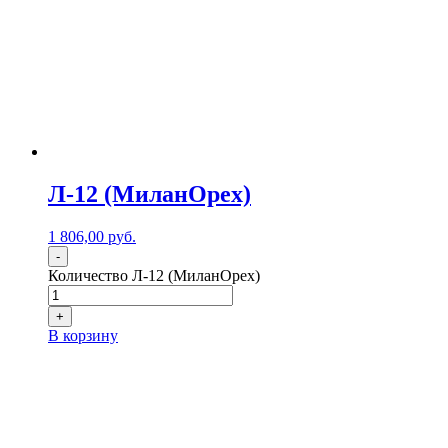
Л-12 (МиланОрех)
1 806,00
р
уб.
-
Количество Л-12 (МиланОрех)
+
В корзину