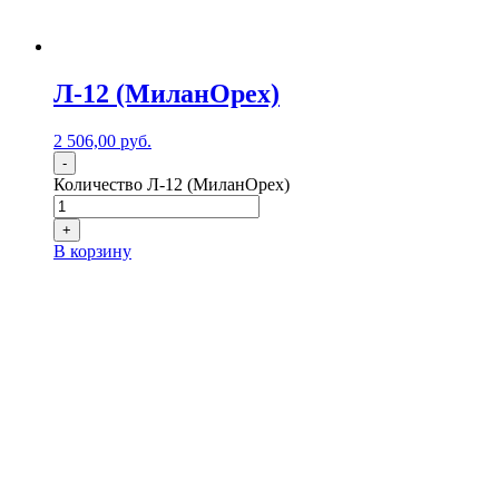
Л-12 (МиланОрех)
2 506,00
р
уб.
-
Количество Л-12 (МиланОрех)
+
В корзину