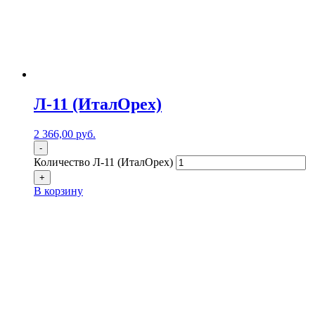
Л-11 (ИталОрех)
2 366,00
р
уб.
-
Количество Л-11 (ИталОрех)
+
В корзину