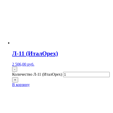
Л-11 (ИталОрех)
2 506,00
р
уб.
-
Количество Л-11 (ИталОрех)
+
В корзину