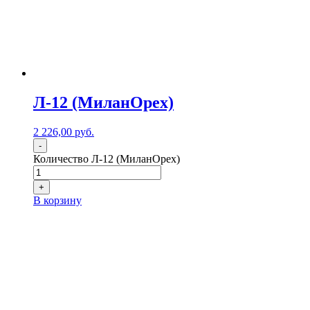
Л-12 (МиланОрех)
2 226,00
р
уб.
-
Количество Л-12 (МиланОрех)
+
В корзину