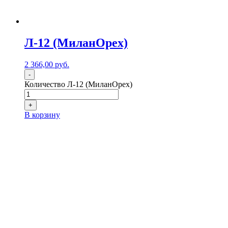
Л-12 (МиланОрех)
2 366,00
р
уб.
-
Количество Л-12 (МиланОрех)
+
В корзину