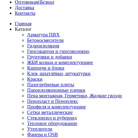
Оптовикам\Безнал
Доставка
Контакты
Главная
Каталог
Арматура ПВХ
Бетоносмесители
Гидроизоляция
Гипсокартон и гипсоволокно
Грунтовки и добавки
ЖБИ кольца и комплектующие
Кирпичи и блоки
Клея, шпатлёвки, штукатурки
Краски
Пазогребневые плиты
Пароизоляционные пленки
Пена монтажная, Герметики, Жидкие гвозди
Пенопласт и Пеноплекс
Профиля и комплектующие
Сетки металлические
Стеклоизол и рубероид
Тепловое оборудование
Утеплители
Фанера и OSB