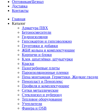
Оптовикам\Безнал
Доставка
Контакты
Главная
Каталог
Арматура ПВХ
Бетоносмесители
Гидроизоляция
Гипсокартон и гипсоволокно
Грунтовки и добавки
ЖБИ кольца и комплектующие
Кирпичи и блоки
Клея, шпатлёвки, штукатурки
Краски
Пазогребневые плиты
Пароизоляционные пленки
Пена монтажная, Герметики, Жидкие гвозди
Пенопласт и Пеноплекс
Профиля и комплектующие
Сетки металлические
Стеклоизол и рубероид
Тепловое оборудование
Утеплители
Фанера и OSB