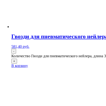
Гвозди для пневматического нейлера
581,40
р
уб.
-
Количество Гвозди для пневматического нейлера, длина 3
+
В корзину