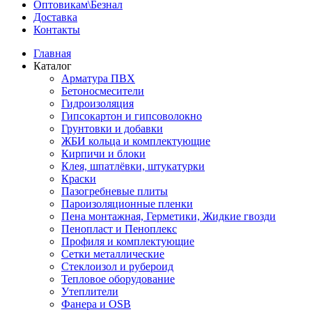
Оптовикам\Безнал
Доставка
Контакты
Главная
Каталог
Арматура ПВХ
Бетоносмесители
Гидроизоляция
Гипсокартон и гипсоволокно
Грунтовки и добавки
ЖБИ кольца и комплектующие
Кирпичи и блоки
Клея, шпатлёвки, штукатурки
Краски
Пазогребневые плиты
Пароизоляционные пленки
Пена монтажная, Герметики, Жидкие гвозди
Пенопласт и Пеноплекс
Профиля и комплектующие
Сетки металлические
Стеклоизол и рубероид
Тепловое оборудование
Утеплители
Фанера и OSB