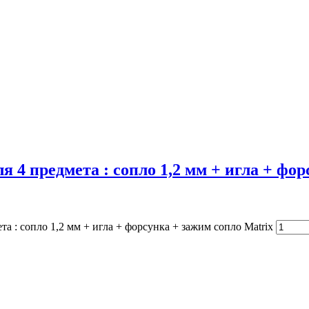
4 предмета : сопло 1,2 мм + игла + фор
а : сопло 1,2 мм + игла + форсунка + зажим сопло Matrix