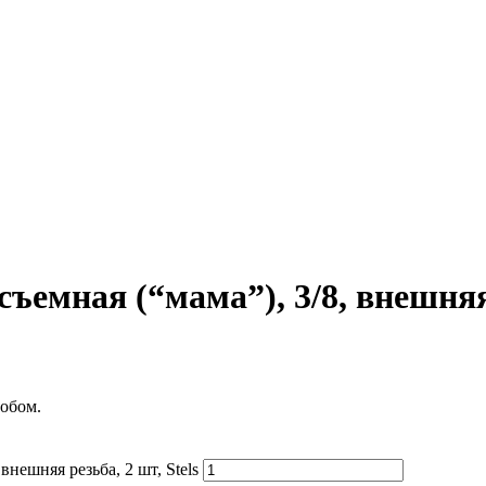
емная (“мама”), 3/8, внешняя р
обом.
нешняя резьба, 2 шт, Stels