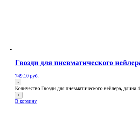
Гвозди для пневматического нейлера
749,10
р
уб.
-
Количество Гвозди для пневматического нейлера, длина 4
+
В корзину