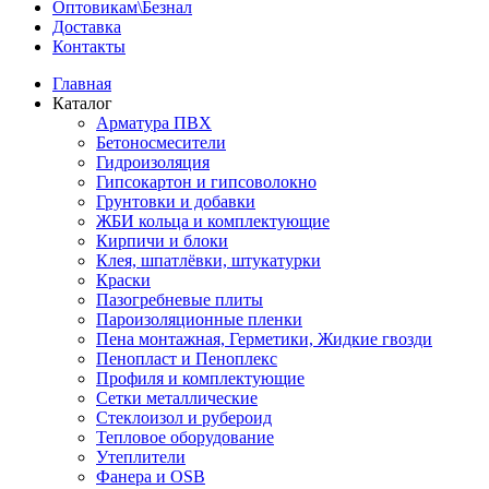
Оптовикам\Безнал
Доставка
Контакты
Главная
Каталог
Арматура ПВХ
Бетоносмесители
Гидроизоляция
Гипсокартон и гипсоволокно
Грунтовки и добавки
ЖБИ кольца и комплектующие
Кирпичи и блоки
Клея, шпатлёвки, штукатурки
Краски
Пазогребневые плиты
Пароизоляционные пленки
Пена монтажная, Герметики, Жидкие гвозди
Пенопласт и Пеноплекс
Профиля и комплектующие
Сетки металлические
Стеклоизол и рубероид
Тепловое оборудование
Утеплители
Фанера и OSB