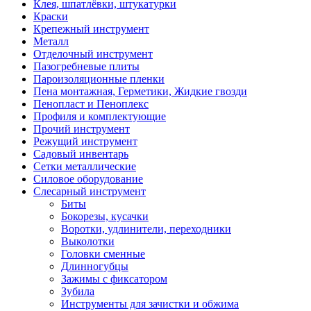
Клея, шпатлёвки, штукатурки
Краски
Крепежный инструмент
Металл
Отделочный инструмент
Пазогребневые плиты
Пароизоляционные пленки
Пена монтажная, Герметики, Жидкие гвозди
Пенопласт и Пеноплекс
Профиля и комплектующие
Прочий инструмент
Режущий инструмент
Садовый инвентарь
Сетки металлические
Силовое оборудование
Слесарный инструмент
Биты
Бокорезы, кусачки
Воротки, удлинители, переходники
Выколотки
Головки сменные
Длинногубцы
Зажимы с фиксатором
Зубила
Инструменты для зачистки и обжима