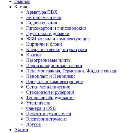
Главная
Каталог
Арматура ПВХ
Бетоносмесители
Гидроизоляция
Гипсокартон и гипсоволокно
Грунтовки и добавки
ЖБИ кольца и комплектующие
Кирпичи и блоки
Клея, шпатлёвки, штукатурки
Краски
Пазогребневые плиты
Пароизоляционные пленки
Пена монтажная, Герметики, Жидкие гвозди
Пенопласт и Пеноплекс
Профиля и комплектующие
Сетки металлические
Стеклоизол и рубероид
Тепловое оборудование
Утеплители
Фанера и OSB
Цемент и сухие смеси
Электроинструмент
Другое
Акции