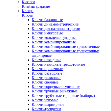
Киянки
Клейма ударные
Клещи
Ключи
Ключи баллонные
Ключи динамометрические
Ключи для патрона от дрели
Ключи имбусовые
Ключи кольцевые ударные
Ключи комбинированные
Ключи комбинированные трещоточные
Ключи комбинированные трещоточные,
шарнирные
Ключи накидные
Ключи накидные трещоточные
Ключи прокачные
Ключи разводные
Ключи рожковые
Ключи свечные
Ключи торцевые ступичные
Ключи трубные рычажные
Ключи трубчатые торцевые (наборы)
Ключи угловые
Ключи шарнирные
Ключи-трещотки