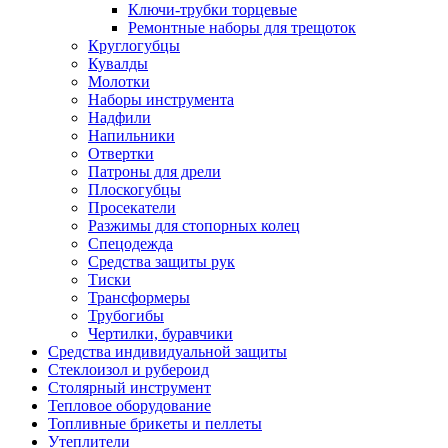
Ключи-трубки торцевые
Ремонтные наборы для трещоток
Круглогубцы
Кувалды
Молотки
Наборы инструмента
Надфили
Напильники
Отвертки
Патроны для дрели
Плоскогубцы
Просекатели
Разжимы для стопорных колец
Спецодежда
Средства защиты рук
Тиски
Трансформеры
Трубогибы
Чертилки, буравчики
Средства индивидуальной защиты
Стеклоизол и рубероид
Столярный инструмент
Тепловое оборудование
Топливные брикеты и пеллеты
Утеплители