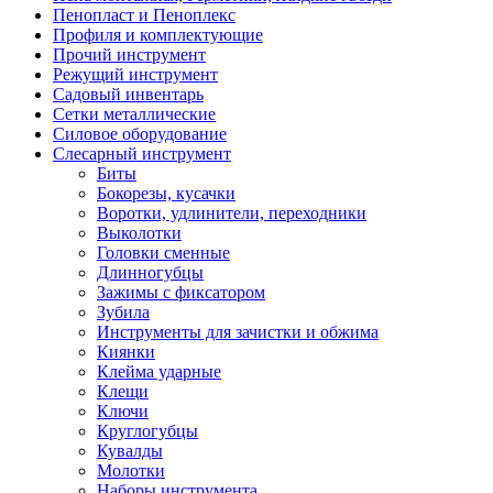
Пенопласт и Пеноплекс
Профиля и комплектующие
Прочий инструмент
Режущий инструмент
Садовый инвентарь
Сетки металлические
Силовое оборудование
Слесарный инструмент
Биты
Бокорезы, кусачки
Воротки, удлинители, переходники
Выколотки
Головки сменные
Длинногубцы
Зажимы с фиксатором
Зубила
Инструменты для зачистки и обжима
Киянки
Клейма ударные
Клещи
Ключи
Круглогубцы
Кувалды
Молотки
Наборы инструмента