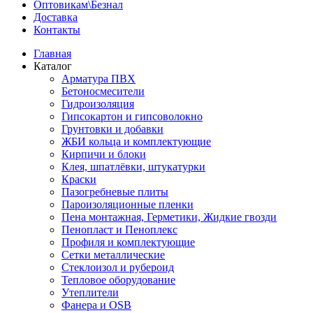
Оптовикам\Безнал
Доставка
Контакты
Главная
Каталог
Арматура ПВХ
Бетоносмесители
Гидроизоляция
Гипсокартон и гипсоволокно
Грунтовки и добавки
ЖБИ кольца и комплектующие
Кирпичи и блоки
Клея, шпатлёвки, штукатурки
Краски
Пазогребневые плиты
Пароизоляционные пленки
Пена монтажная, Герметики, Жидкие гвозди
Пенопласт и Пеноплекс
Профиля и комплектующие
Сетки металлические
Стеклоизол и рубероид
Тепловое оборудование
Утеплители
Фанера и OSB