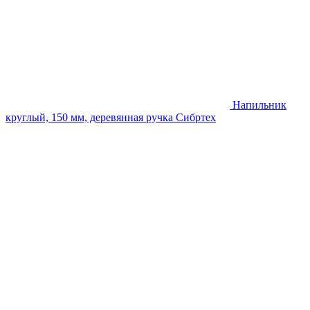
Напильник
круглый, 150 мм, деревянная ручка Сибртех