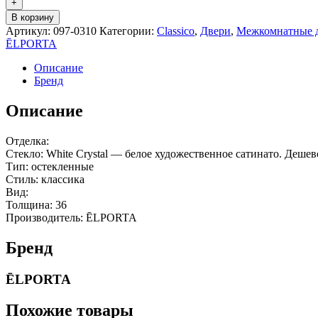
+
В корзину
Артикул:
097-0310
Категории:
Classico
,
Двери
,
Межкомнатные 
ĒLPORTA
Описание
Бренд
Описание
Отделка:
Стекло: White Сrystal — белое художественное сатинато. Дешев
Тип: остекленные
Стиль: классика
Вид:
Толщина: 36
Производитель: ĒLPORTA
Бренд
ĒLPORTA
Похожие товары