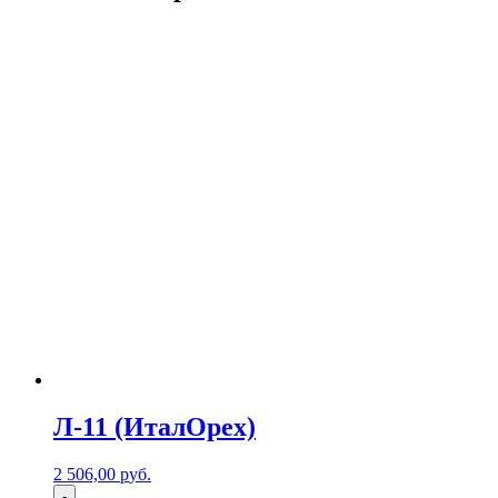
Л-11 (ИталОрех)
2 506,00
р
уб.
-