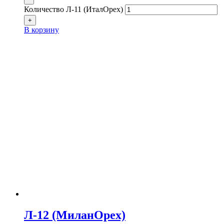
Количество Л-11 (ИталОрех)
+
В корзину
Л-12 (МиланОрех)