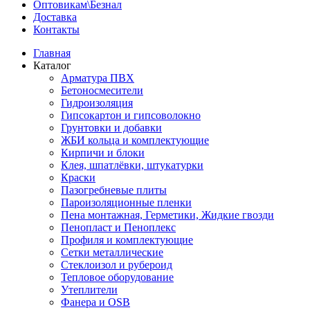
Оптовикам\Безнал
Доставка
Контакты
Главная
Каталог
Арматура ПВХ
Бетоносмесители
Гидроизоляция
Гипсокартон и гипсоволокно
Грунтовки и добавки
ЖБИ кольца и комплектующие
Кирпичи и блоки
Клея, шпатлёвки, штукатурки
Краски
Пазогребневые плиты
Пароизоляционные пленки
Пена монтажная, Герметики, Жидкие гвозди
Пенопласт и Пеноплекс
Профиля и комплектующие
Сетки металлические
Стеклоизол и рубероид
Тепловое оборудование
Утеплители
Фанера и OSB