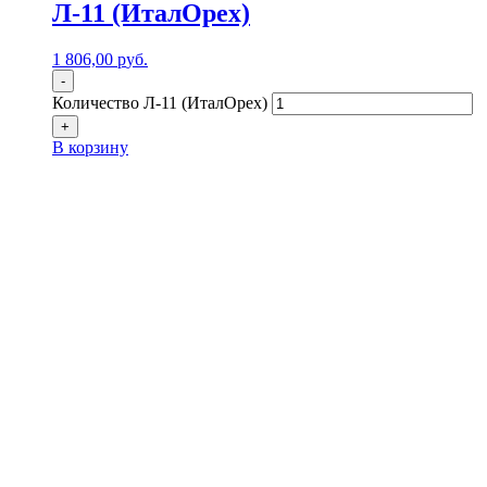
Л-11 (ИталОрех)
1 806,00
р
уб.
-
Количество Л-11 (ИталОрех)
+
В корзину