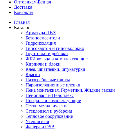
Оптовикам\Безнал
Доставка
Контакты
Главная
Каталог
Арматура ПВХ
Бетоносмесители
Гидроизоляция
Гипсокартон и гипсоволокно
Грунтовки и добавки
ЖБИ кольца и комплектующие
Кирпичи и блоки
Клея, шпатлёвки, штукатурки
Краски
Пазогребневые плиты
Пароизоляционные пленки
Пена монтажная, Герметики, Жидкие гвозди
Пенопласт и Пеноплекс
Профиля и комплектующие
Сетки металлические
Стеклоизол и рубероид
Тепловое оборудование
Утеплители
Фанера и OSB