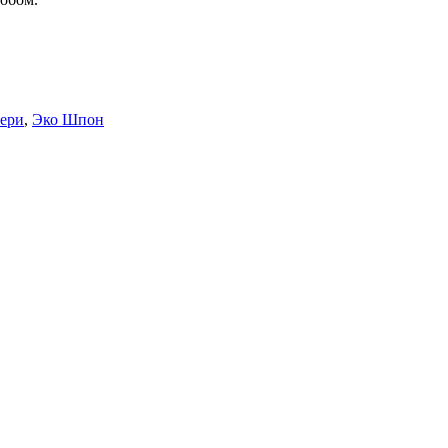
ери
,
Эко Шпон