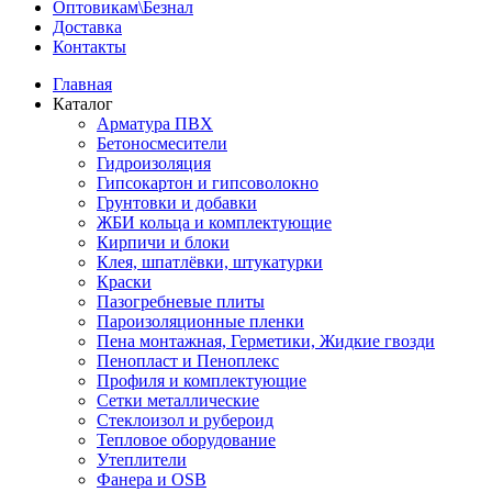
Оптовикам\Безнал
Доставка
Контакты
Главная
Каталог
Арматура ПВХ
Бетоносмесители
Гидроизоляция
Гипсокартон и гипсоволокно
Грунтовки и добавки
ЖБИ кольца и комплектующие
Кирпичи и блоки
Клея, шпатлёвки, штукатурки
Краски
Пазогребневые плиты
Пароизоляционные пленки
Пена монтажная, Герметики, Жидкие гвозди
Пенопласт и Пеноплекс
Профиля и комплектующие
Сетки металлические
Стеклоизол и рубероид
Тепловое оборудование
Утеплители
Фанера и OSB