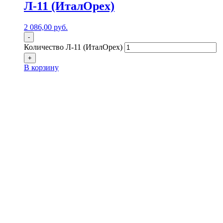
Л-11 (ИталОрех)
2 086,00
р
уб.
-
Количество Л-11 (ИталОрех)
+
В корзину