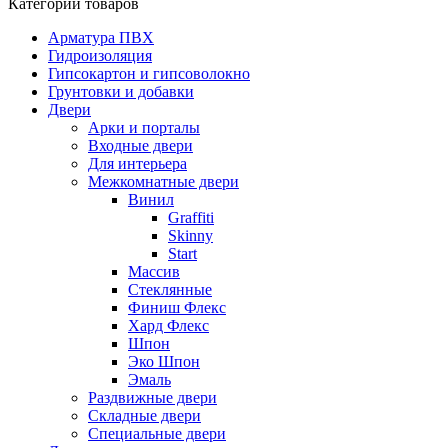
Категории товаров
Арматура ПВХ
Гидроизоляция
Гипсокартон и гипсоволокно
Грунтовки и добавки
Двери
Арки и порталы
Входные двери
Для интерьера
Межкомнатные двери
Винил
Graffiti
Skinny
Start
Массив
Стеклянные
Финиш Флекс
Хард Флекс
Шпон
Эко Шпон
Эмаль
Раздвижные двери
Складные двери
Специальные двери