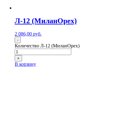
Л-12 (МиланОрех)
2 086,00
р
уб.
-
Количество Л-12 (МиланОрех)
+
В корзину