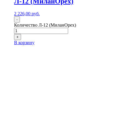
Л-12 (МиланОрех)
2 226,00
р
уб.
-
Количество Л-12 (МиланОрех)
+
В корзину