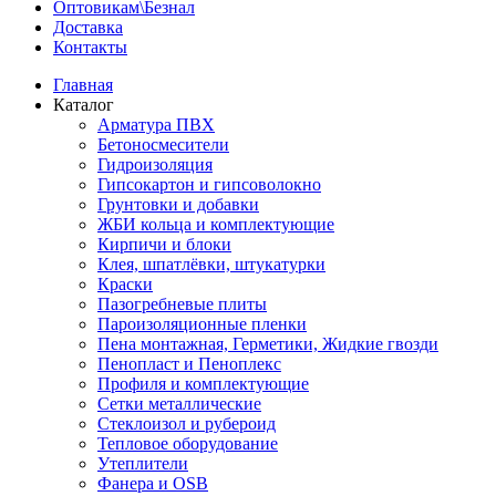
Оптовикам\Безнал
Доставка
Контакты
Главная
Каталог
Арматура ПВХ
Бетоносмесители
Гидроизоляция
Гипсокартон и гипсоволокно
Грунтовки и добавки
ЖБИ кольца и комплектующие
Кирпичи и блоки
Клея, шпатлёвки, штукатурки
Краски
Пазогребневые плиты
Пароизоляционные пленки
Пена монтажная, Герметики, Жидкие гвозди
Пенопласт и Пеноплекс
Профиля и комплектующие
Сетки металлические
Стеклоизол и рубероид
Тепловое оборудование
Утеплители
Фанера и OSB