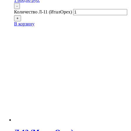
1 806,00
р
уб.
-
Количество Л-11 (ИталОрех)
+
В корзину