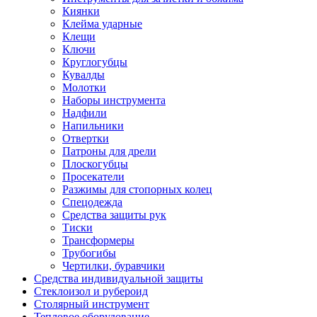
Киянки
Клейма ударные
Клещи
Ключи
Круглогубцы
Кувалды
Молотки
Наборы инструмента
Надфили
Напильники
Отвертки
Патроны для дрели
Плоскогубцы
Просекатели
Разжимы для стопорных колец
Спецодежда
Средства защиты рук
Тиски
Трансформеры
Трубогибы
Чертилки, буравчики
Средства индивидуальной защиты
Стеклоизол и рубероид
Столярный инструмент
Тепловое оборудование