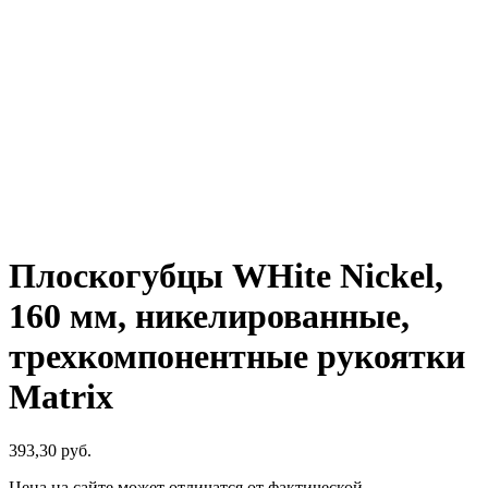
Плоскогубцы WHite Nickel,
160 мм, никелированные,
трехкомпонентные рукоятки
Matrix
393,30
р
уб.
Цена на сайте может отличатся от фактической.