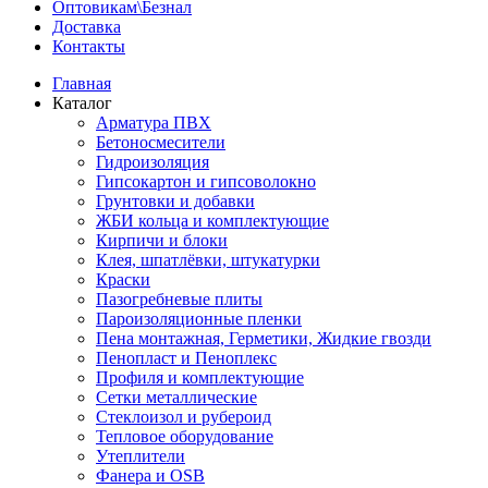
Оптовикам\Безнал
Доставка
Контакты
Главная
Каталог
Арматура ПВХ
Бетоносмесители
Гидроизоляция
Гипсокартон и гипсоволокно
Грунтовки и добавки
ЖБИ кольца и комплектующие
Кирпичи и блоки
Клея, шпатлёвки, штукатурки
Краски
Пазогребневые плиты
Пароизоляционные пленки
Пена монтажная, Герметики, Жидкие гвозди
Пенопласт и Пеноплекс
Профиля и комплектующие
Сетки металлические
Стеклоизол и рубероид
Тепловое оборудование
Утеплители
Фанера и OSB