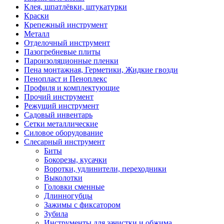
Клея, шпатлёвки, штукатурки
Краски
Крепежный инструмент
Металл
Отделочный инструмент
Пазогребневые плиты
Пароизоляционные пленки
Пена монтажная, Герметики, Жидкие гвозди
Пенопласт и Пеноплекс
Профиля и комплектующие
Прочий инструмент
Режущий инструмент
Садовый инвентарь
Сетки металлические
Силовое оборудование
Слесарный инструмент
Биты
Бокорезы, кусачки
Воротки, удлинители, переходники
Выколотки
Головки сменные
Длинногубцы
Зажимы с фиксатором
Зубила
Инструменты для зачистки и обжима