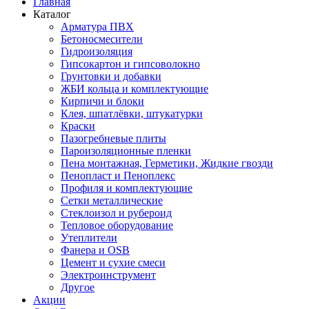
Главная
Каталог
Арматура ПВХ
Бетоносмесители
Гидроизоляция
Гипсокартон и гипсоволокно
Грунтовки и добавки
ЖБИ кольца и комплектующие
Кирпичи и блоки
Клея, шпатлёвки, штукатурки
Краски
Пазогребневые плиты
Пароизоляционные пленки
Пена монтажная, Герметики, Жидкие гвозди
Пенопласт и Пеноплекс
Профиля и комплектующие
Сетки металлические
Стеклоизол и рубероид
Тепловое оборудование
Утеплители
Фанера и OSB
Цемент и сухие смеси
Электроинструмент
Другое
Акции