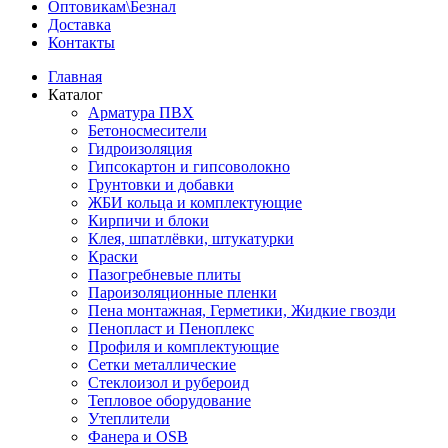
Оптовикам\Безнал
Доставка
Контакты
Главная
Каталог
Арматура ПВХ
Бетоносмесители
Гидроизоляция
Гипсокартон и гипсоволокно
Грунтовки и добавки
ЖБИ кольца и комплектующие
Кирпичи и блоки
Клея, шпатлёвки, штукатурки
Краски
Пазогребневые плиты
Пароизоляционные пленки
Пена монтажная, Герметики, Жидкие гвозди
Пенопласт и Пеноплекс
Профиля и комплектующие
Сетки металлические
Стеклоизол и рубероид
Тепловое оборудование
Утеплители
Фанера и OSB