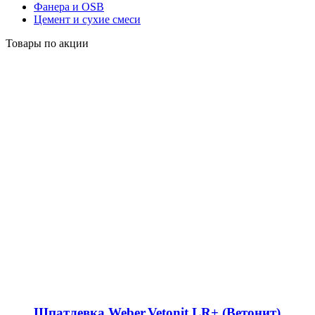
Фанера и OSB
Цемент и сухие смеси
Товары по акции
Шпатлевка Weber.Vetonit LR+ (Ветонит)