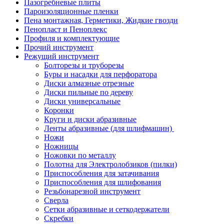
Пазогребневые плиты
Пароизоляционные пленки
Пена монтажная, Герметики, Жидкие гвозди
Пенопласт и Пеноплекс
Профиля и комплектующие
Прочий инструмент
Режущий инструмент
Болторезы и труборезы
Буры и насадки для перфоратора
Диски алмазные отрезные
Диски пильные по дереву
Диски универсальные
Коронки
Круги и диски абразивные
Ленты абразивные (для шлифмашин)
Ножи
Ножницы
Ножовки по металлу
Полотна для Электролобзиков (пилки)
Приспособления для затачивания
Приспособления для шлифования
Резьбонарезной инструмент
Сверла
Сетки абразивные и сеткодержатели
Скребки