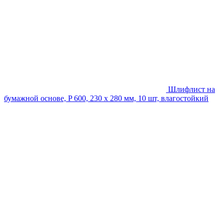
Шлифлист на
бумажной основе, P 600, 230 х 280 мм, 10 шт, влагостойкий