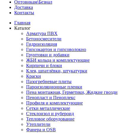
Оптовикам\Безнал
Доставка
Контакты
Главная
Каталог
Арматура ПВХ
Бетоносмесители
Гидроизоляция
Гипсокартон и гипсоволокно
Грунтовки и добавки
ЖБИ кольца и комплектующие
Кирпичи и блоки
Клея, шпатлёвки, штукатурки
Краски
Пазогребневые плиты
Пароизоляционные пленки
Пена монтажная, Герметики, Жидкие гвозди
Пенопласт и Пеноплекс
Профиля и комплектующие
Сетки металлические
Стеклоизол и рубероид
Тепловое оборудование
Утеплители
Фанера и OSB