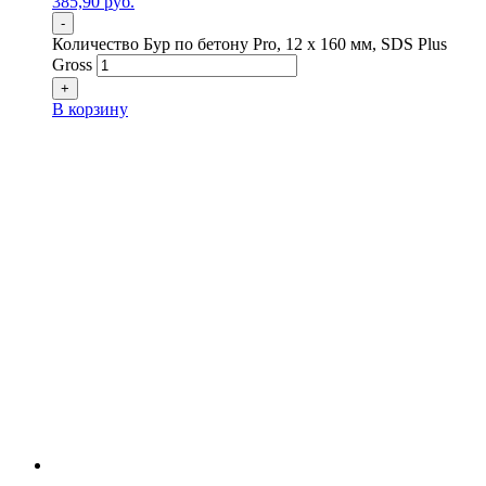
385,90
р
уб.
-
Количество Бур по бетону Pro, 12 х 160 мм, SDS Plus
Gross
+
В корзину