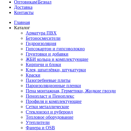
Оптовикам\Безнал
Доставка
Контакты
Главная
Каталог
Арматура ПВХ
Бетоносмесители
Гидроизоляция
Гипсокартон и гипсоволокно
Грунтовки и добавки
ЖБИ кольца и комплектующие
Кирпичи и блоки
Клея, шпатлёвки, штукатурки
Краски
Пазогребневые плиты
Пароизоляционные пленки
Пена монтажная, Герметики, Жидкие гвозди
Пенопласт и Пеноплекс
Профиля и комплектующие
Сетки металлические
Стеклоизол и рубероид
Тепловое оборудование
Утеплители
Фанера и OSB