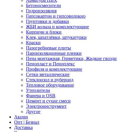
Арматура ПВХ
Бетоносмесители
Гидроизоляция
Гипсокартон и гипсоволокно
Грунтовки и добавки
ЖБИ кольца и комплектующие
Кирпичи и блоки
Клея, шпатлёвки, штукатурки
Краски
Пазогребневые плиты
Пароизоляционные пленки
Пена монтажная, Герметики, Жидкие гвозди
Пенопласт и Пеноплекс
Профиля и комплектующие
Сетки металлические
Стеклоизол и рубероид
Тепловое оборудование
Утеплители
Фанера и OSB
Цемент и сухие смеси
Электроинструмент
Другое
Акции
Опт | Безнал
Доставка