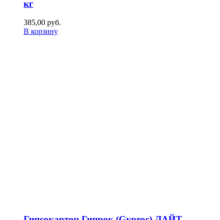
кг
385,00
р
уб.
В корзину
Гипсокартон Гипрок (Gyproc) ЛАЙТ