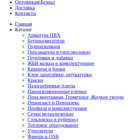
Оптовикам\Безнал
Доставка
Контакты
Главная
Каталог
Арматура ПВХ
Бетоносмесители
Гидроизоляция
Гипсокартон и гипсоволокно
Грунтовки и добавки
ЖБИ кольца и комплектующие
Кирпичи и блоки
Клея, шпатлёвки, штукатурки
Краски
Пазогребневые плиты
Пароизоляционные пленки
Пена монтажная, Герметики, Жидкие гвозди
Пенопласт и Пеноплекс
Профиля и комплектующие
Сетки металлические
Стеклоизол и рубероид
Тепловое оборудование
Утеплители
Фанера и OSB