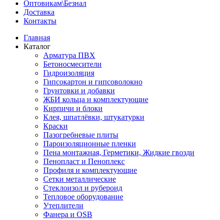
Оптовикам\Безнал
Доставка
Контакты
Главная
Каталог
Арматура ПВХ
Бетоносмесители
Гидроизоляция
Гипсокартон и гипсоволокно
Грунтовки и добавки
ЖБИ кольца и комплектующие
Кирпичи и блоки
Клея, шпатлёвки, штукатурки
Краски
Пазогребневые плиты
Пароизоляционные пленки
Пена монтажная, Герметики, Жидкие гвозди
Пенопласт и Пеноплекс
Профиля и комплектующие
Сетки металлические
Стеклоизол и рубероид
Тепловое оборудование
Утеплители
Фанера и OSB