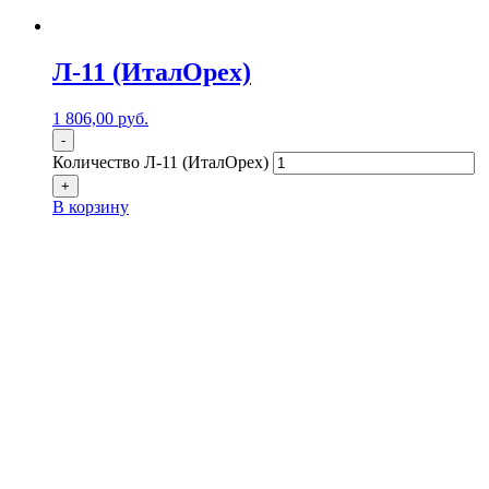
Л-11 (ИталОрех)
1 806,00
р
уб.
-
Количество Л-11 (ИталОрех)
+
В корзину