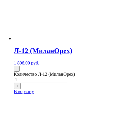
Л-12 (МиланОрех)
1 806,00
р
уб.
-
Количество Л-12 (МиланОрех)
+
В корзину