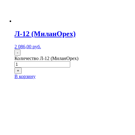
Л-12 (МиланОрех)
2 086,00
р
уб.
-
Количество Л-12 (МиланОрех)
+
В корзину