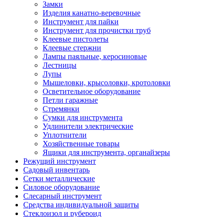
Замки
Изделия канатно-веревочные
Инструмент для пайки
Инструмент для прочистки труб
Клеевые пистолеты
Клеевые стержни
Лампы паяльные, керосиновые
Лестницы
Лупы
Мышеловки, крысоловки, кротоловки
Осветительное оборудование
Петли гаражные
Стремянки
Сумки для инструмента
Удлинители электрические
Уплотнители
Хозяйственные товары
Ящики для инструмента, органайзеры
Режущий инструмент
Садовый инвентарь
Сетки металлические
Силовое оборудование
Слесарный инструмент
Средства индивидуальной защиты
Стеклоизол и рубероид