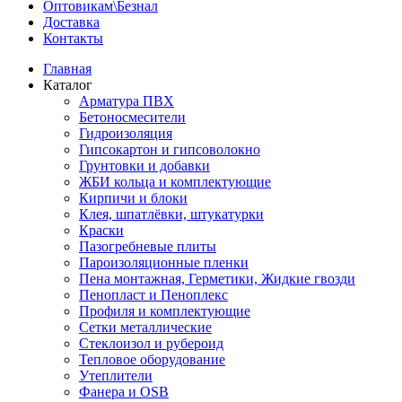
Оптовикам\Безнал
Доставка
Контакты
Главная
Каталог
Арматура ПВХ
Бетоносмесители
Гидроизоляция
Гипсокартон и гипсоволокно
Грунтовки и добавки
ЖБИ кольца и комплектующие
Кирпичи и блоки
Клея, шпатлёвки, штукатурки
Краски
Пазогребневые плиты
Пароизоляционные пленки
Пена монтажная, Герметики, Жидкие гвозди
Пенопласт и Пеноплекс
Профиля и комплектующие
Сетки металлические
Стеклоизол и рубероид
Тепловое оборудование
Утеплители
Фанера и OSB