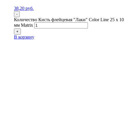
38,20
р
уб.
-
Количество Кисть флейцевая "Лаки" Color Line 25 х 10
мм Matrix
+
В корзину