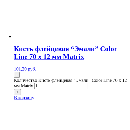
Кисть флейцевая “Эмали” Color
Line 70 х 12 мм Matrix
101,20
р
уб.
-
Количество Кисть флейцевая "Эмали" Color Line 70 х 12
мм Matrix
+
В корзину