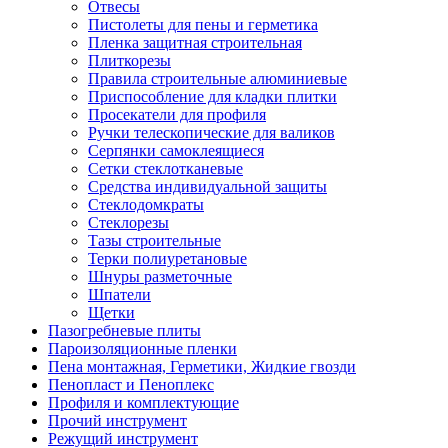
Отвесы
Пистолеты для пены и герметика
Пленка защитная строительная
Плиткорезы
Правила строительные алюминиевые
Приспособление для кладки плитки
Просекатели для профиля
Ручки телескопические для валиков
Серпянки самоклеящиеся
Сетки стеклотканевые
Средства индивидуальной защиты
Стеклодомкраты
Стеклорезы
Тазы строительные
Терки полиуретановые
Шнуры разметочные
Шпатели
Щетки
Пазогребневые плиты
Пароизоляционные пленки
Пена монтажная, Герметики, Жидкие гвозди
Пенопласт и Пеноплекс
Профиля и комплектующие
Прочий инструмент
Режущий инструмент