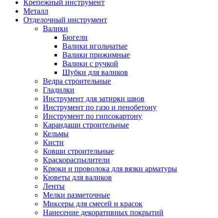
Крепежный инструмент
Металл
Отделочный инструмент
Валики
Бюгели
Валики игольчатые
Валики прижимные
Валики с ручкой
Шубки для валиков
Ведра строительные
Гладилки
Инструмент для затирки швов
Инструмент по газо и пенобетону
Инструмент по гипсокартону
Карандаши строительные
Кельмы
Кисти
Ковши строительные
Краскораспылители
Крюки и проволока для вязки арматуры
Кюветы для валиков
Ленты
Мелки разметочные
Миксеры для смесей и красок
Нанесение декоративных покрытий