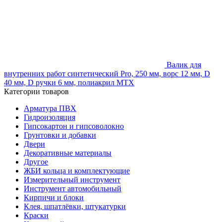
Валик для
внутренних работ синтетический Pro, 250 мм, ворс 12 мм, D
40 мм, D ручки 6 мм, полиакрил MTX
Категории товаров
Арматура ПВХ
Гидроизоляция
Гипсокартон и гипсоволокно
Грунтовки и добавки
Двери
Декоративные материалы
Другое
ЖБИ кольца и комплектующие
Измерительный инструмент
Инструмент автомобильный
Кирпичи и блоки
Клея, шпатлёвки, штукатурки
Краски