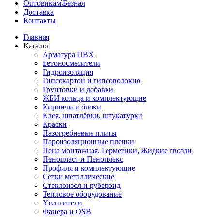
Оптовикам\Безнал
Доставка
Контакты
Главная
Каталог
Арматура ПВХ
Бетоносмесители
Гидроизоляция
Гипсокартон и гипсоволокно
Грунтовки и добавки
ЖБИ кольца и комплектующие
Кирпичи и блоки
Клея, шпатлёвки, штукатурки
Краски
Пазогребневые плиты
Пароизоляционные пленки
Пена монтажная, Герметики, Жидкие гвозди
Пенопласт и Пеноплекс
Профиля и комплектующие
Сетки металлические
Стеклоизол и рубероид
Тепловое оборудование
Утеплители
Фанера и OSB