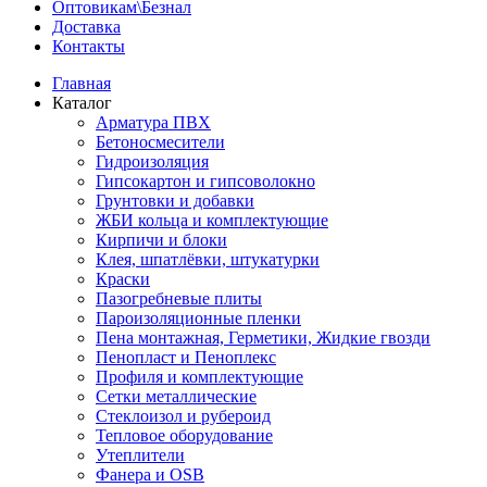
Оптовикам\Безнал
Доставка
Контакты
Главная
Каталог
Арматура ПВХ
Бетоносмесители
Гидроизоляция
Гипсокартон и гипсоволокно
Грунтовки и добавки
ЖБИ кольца и комплектующие
Кирпичи и блоки
Клея, шпатлёвки, штукатурки
Краски
Пазогребневые плиты
Пароизоляционные пленки
Пена монтажная, Герметики, Жидкие гвозди
Пенопласт и Пеноплекс
Профиля и комплектующие
Сетки металлические
Стеклоизол и рубероид
Тепловое оборудование
Утеплители
Фанера и OSB