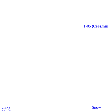
Т-05 (Светлый
Лак)
Snow