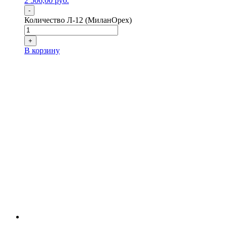
2 506,00
р
уб.
-
Количество Л-12 (МиланОрех)
+
В корзину