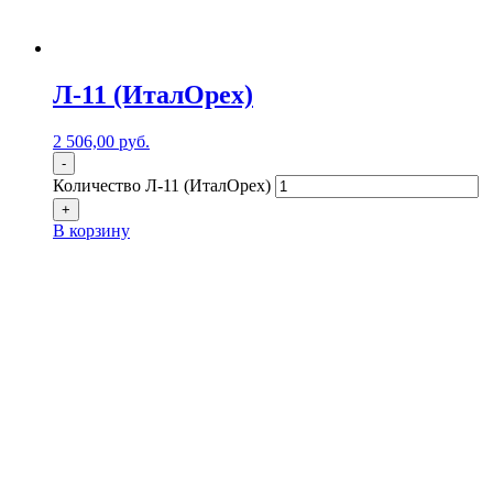
Л-11 (ИталОрех)
2 506,00
р
уб.
-
Количество Л-11 (ИталОрех)
+
В корзину