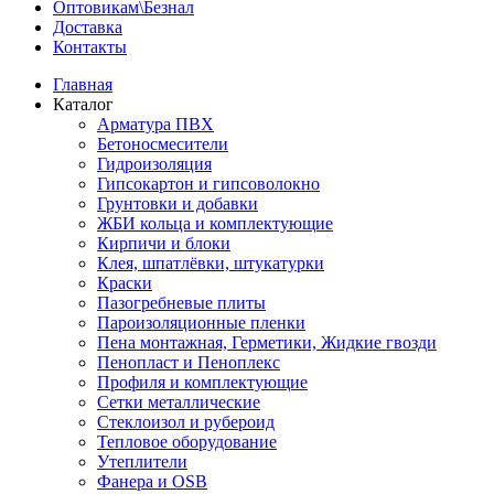
Оптовикам\Безнал
Доставка
Контакты
Главная
Каталог
Арматура ПВХ
Бетоносмесители
Гидроизоляция
Гипсокартон и гипсоволокно
Грунтовки и добавки
ЖБИ кольца и комплектующие
Кирпичи и блоки
Клея, шпатлёвки, штукатурки
Краски
Пазогребневые плиты
Пароизоляционные пленки
Пена монтажная, Герметики, Жидкие гвозди
Пенопласт и Пеноплекс
Профиля и комплектующие
Сетки металлические
Стеклоизол и рубероид
Тепловое оборудование
Утеплители
Фанера и OSB