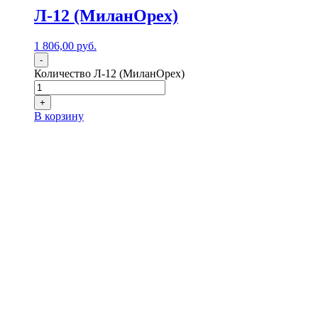
Л-12 (МиланОрех)
1 806,00
р
уб.
-
Количество Л-12 (МиланОрех)
+
В корзину