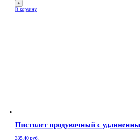
+
В корзину
Пистолет продувочный с удлиненны
335,40
р
уб.