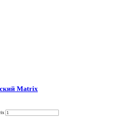
ский Matrix
ix