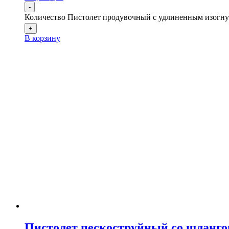
-
Количество Пистолет продувочный с удлиненным изогнут
+
В корзину
Пистолет пескоструйный со шланго