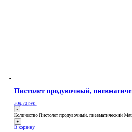
Пистолет продувочный, пневматиче
309,70
р
уб.
-
Количество Пистолет продувочный, пневматический Matr
+
В корзину