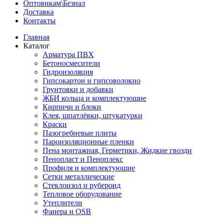
Оптовикам\Безнал
Доставка
Контакты
Главная
Каталог
Арматура ПВХ
Бетоносмесители
Гидроизоляция
Гипсокартон и гипсоволокно
Грунтовки и добавки
ЖБИ кольца и комплектующие
Кирпичи и блоки
Клея, шпатлёвки, штукатурки
Краски
Пазогребневые плиты
Пароизоляционные пленки
Пена монтажная, Герметики, Жидкие гвозди
Пенопласт и Пеноплекс
Профиля и комплектующие
Сетки металлические
Стеклоизол и рубероид
Тепловое оборудование
Утеплители
Фанера и OSB