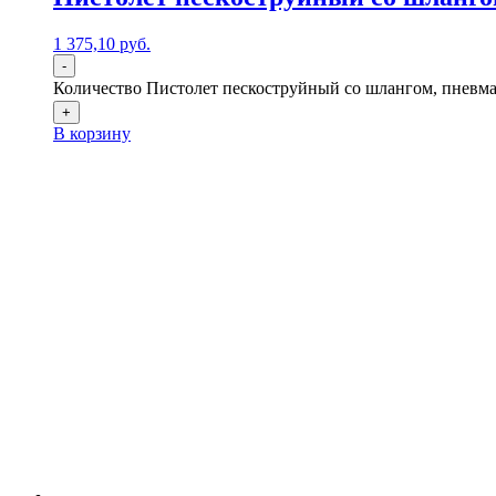
1 375,10
р
уб.
-
Количество Пистолет пескоструйный со шлангом, пневма
+
В корзину