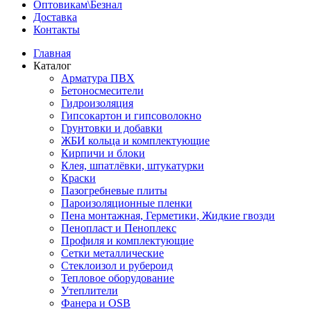
Оптовикам\Безнал
Доставка
Контакты
Главная
Каталог
Арматура ПВХ
Бетоносмесители
Гидроизоляция
Гипсокартон и гипсоволокно
Грунтовки и добавки
ЖБИ кольца и комплектующие
Кирпичи и блоки
Клея, шпатлёвки, штукатурки
Краски
Пазогребневые плиты
Пароизоляционные пленки
Пена монтажная, Герметики, Жидкие гвозди
Пенопласт и Пеноплекс
Профиля и комплектующие
Сетки металлические
Стеклоизол и рубероид
Тепловое оборудование
Утеплители
Фанера и OSB