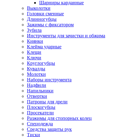
Шарниры карданные
Выколотки
Головки сменные
Длинногубцы
Зажимы с фиксатором
Зубила
Инструменты для зачистки и обжима
Киянки
Клейма ударные
Клещи
Ключи
Круглогубцы
Кувалды
Молотки
Наборы инструмента
Надфили
Напильники
Отвертки
Патроны для дрели
Плоскогубцы
Просекатели
Разжимы для стопорных колец
Спецодежда
Средства защиты рук
Тиски