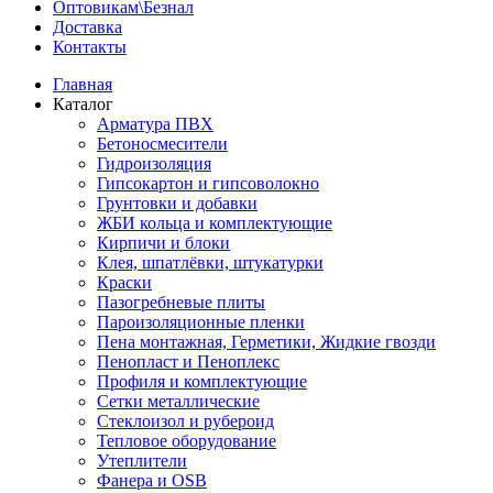
Оптовикам\Безнал
Доставка
Контакты
Главная
Каталог
Арматура ПВХ
Бетоносмесители
Гидроизоляция
Гипсокартон и гипсоволокно
Грунтовки и добавки
ЖБИ кольца и комплектующие
Кирпичи и блоки
Клея, шпатлёвки, штукатурки
Краски
Пазогребневые плиты
Пароизоляционные пленки
Пена монтажная, Герметики, Жидкие гвозди
Пенопласт и Пеноплекс
Профиля и комплектующие
Сетки металлические
Стеклоизол и рубероид
Тепловое оборудование
Утеплители
Фанера и OSB