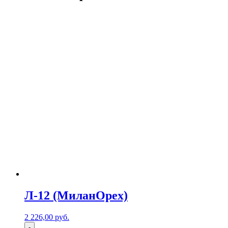
Л-12 (МиланОрех)
2 226,00
р
уб.
-