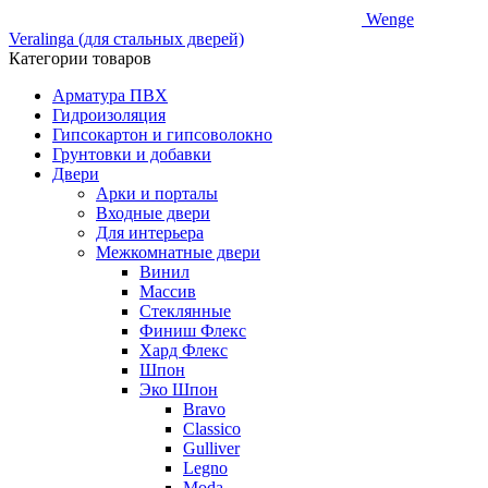
Wenge
Veralinga (для стальных дверей)
Категории товаров
Арматура ПВХ
Гидроизоляция
Гипсокартон и гипсоволокно
Грунтовки и добавки
Двери
Арки и порталы
Входные двери
Для интерьера
Межкомнатные двери
Винил
Массив
Стеклянные
Финиш Флекс
Хард Флекс
Шпон
Эко Шпон
Bravo
Classico
Gulliver
Legno
Moda