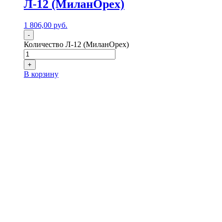
Л-12 (МиланОрех)
1 806,00
р
уб.
-
Количество Л-12 (МиланОрех)
+
В корзину