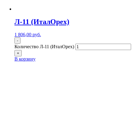
Л-11 (ИталОрех)
1 806,00
р
уб.
-
Количество Л-11 (ИталОрех)
+
В корзину