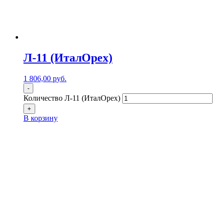
Л-11 (ИталОрех)
1 806,00
р
уб.
-
Количество Л-11 (ИталОрех)
+
В корзину