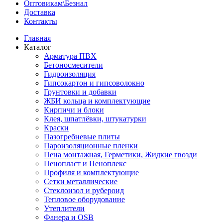
Оптовикам\Безнал
Доставка
Контакты
Главная
Каталог
Арматура ПВХ
Бетоносмесители
Гидроизоляция
Гипсокартон и гипсоволокно
Грунтовки и добавки
ЖБИ кольца и комплектующие
Кирпичи и блоки
Клея, шпатлёвки, штукатурки
Краски
Пазогребневые плиты
Пароизоляционные пленки
Пена монтажная, Герметики, Жидкие гвозди
Пенопласт и Пеноплекс
Профиля и комплектующие
Сетки металлические
Стеклоизол и рубероид
Тепловое оборудование
Утеплители
Фанера и OSB