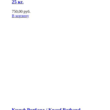
25 кг.
750,00
р
уб.
В корзину
Кнауф Ротбанд / Knauf Rotband