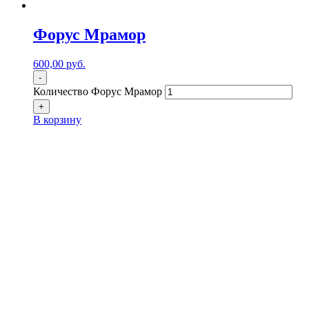
Форус Мрамор
600,00
р
уб.
-
Количество Форус Мрамор
+
В корзину