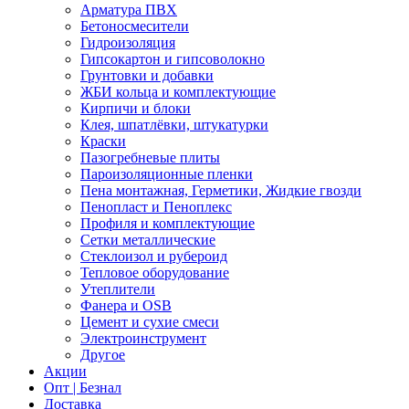
Арматура ПВХ
Бетоносмесители
Гидроизоляция
Гипсокартон и гипсоволокно
Грунтовки и добавки
ЖБИ кольца и комплектующие
Кирпичи и блоки
Клея, шпатлёвки, штукатурки
Краски
Пазогребневые плиты
Пароизоляционные пленки
Пена монтажная, Герметики, Жидкие гвозди
Пенопласт и Пеноплекс
Профиля и комплектующие
Сетки металлические
Стеклоизол и рубероид
Тепловое оборудование
Утеплители
Фанера и OSB
Цемент и сухие смеси
Электроинструмент
Другое
Акции
Опт | Безнал
Доставка