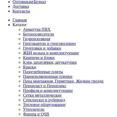
Оптовикам\Безнал
Доставка
Контакты
Главная
Каталог
Арматура ПВХ
Бетоносмесители
Гидроизоляция
Гипсокартон и гипсоволокно
Грунтовки и добавки
ЖБИ кольца и комплектующие
Кирпичи и блоки
Клея, шпатлёвки, штукатурки
Краски
Пазогребневые плиты
Пароизоляционные пленки
Пена монтажная, Герметики, Жидкие гвозди
Пенопласт и Пеноплекс
Профиля и комплектующие
Сетки металлические
Стеклоизол и рубероид
Тепловое оборудование
Утеплители
Фанера и OSB