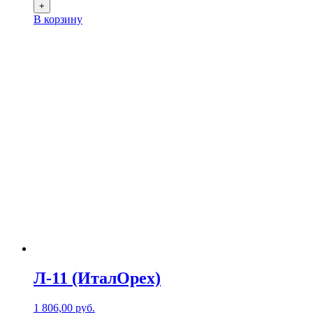
+
В корзину
Л-11 (ИталОрех)
1 806,00
р
уб.