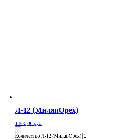
Л-12 (МиланОрех)
1 806,00
р
уб.
-
Количество Л-12 (МиланОрех)