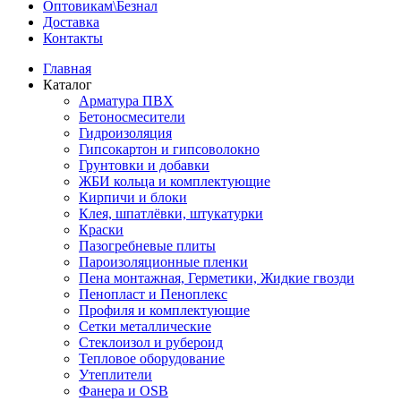
Оптовикам\Безнал
Доставка
Контакты
Главная
Каталог
Арматура ПВХ
Бетоносмесители
Гидроизоляция
Гипсокартон и гипсоволокно
Грунтовки и добавки
ЖБИ кольца и комплектующие
Кирпичи и блоки
Клея, шпатлёвки, штукатурки
Краски
Пазогребневые плиты
Пароизоляционные пленки
Пена монтажная, Герметики, Жидкие гвозди
Пенопласт и Пеноплекс
Профиля и комплектующие
Сетки металлические
Стеклоизол и рубероид
Тепловое оборудование
Утеплители
Фанера и OSB