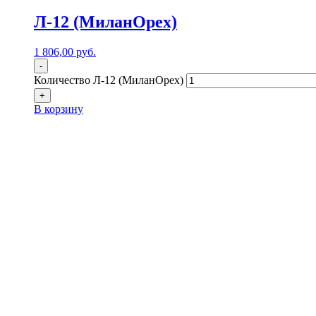
Л-12 (МиланОрех)
1 806,00
р
уб.
-
Количество Л-12 (МиланОрех)
+
В корзину