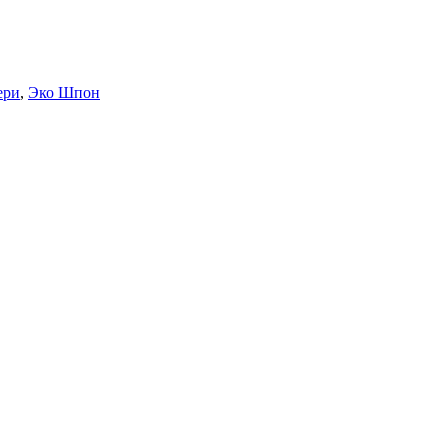
ери
,
Эко Шпон