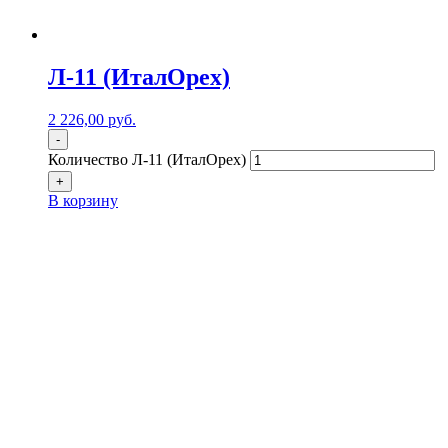
Л-11 (ИталОрех)
2 226,00
р
уб.
-
Количество Л-11 (ИталОрех)
+
В корзину