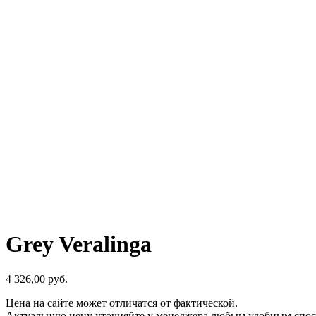
Grey Veralinga
4 326,00
р
уб.
Цена на сайте может отличатся от фактической.
Актуальную цену уточняйте у менеджера любым удобным спос