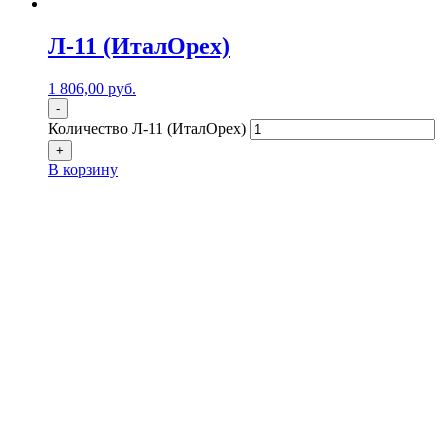
Л-11 (ИталОрех)
1 806,00
р
уб.
-
Количество Л-11 (ИталОрех)
+
В корзину