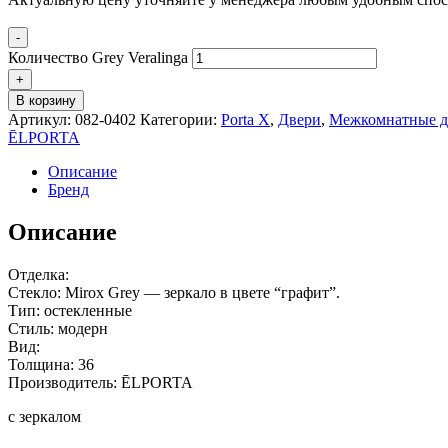
-
Количество Grey Veralinga
+
В корзину
Артикул:
082-0402
Категории:
Porta X
,
Двери
,
Межкомнатные д
ĒLPORTA
Описание
Бренд
Описание
Отделка:
Стекло: Mirox Grey — зеркало в цвете “графит”.
Тип: остекленные
Стиль: модерн
Вид:
Толщина: 36
Производитель: ĒLPORTA
с зеркалом