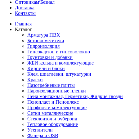
Оптовикам\Безнал
Доставка
Контакты
Главная
Каталог
Арматура ПВХ
Бетоносмесители
Гидроизоляция
Гипсокартон и гипсоволокно
Грунтовки и добавки
ЖБИ кольца и комплектующие
Кирпичи и блоки
Клея, шпатлёвки, штукатурки
Краски
Пазогребневые плиты
Пароизоляционные пленки
Пена монтажная, Герметики, Жидкие гвозди
Пенопласт и Пеноплекс
Профиля и комплектующие
Сетки металлические
Стеклоизол и рубероид
Тепловое оборудование
Утеплители
Фанера и OSB