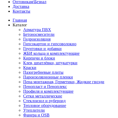
Оптовикам\Безнал
Доставка
Контакты
Главная
Каталог
Арматура ПВХ
Бетоносмесители
Гидроизоляция
Гипсокартон и гипсоволокно
Грунтовки и добавки
ЖБИ кольца и комплектующие
Кирпичи и блоки
Клея, шпатлёвки, штукатурки
Краски
Пазогребневые плиты
Пароизоляционные пленки
Пена монтажная, Герметики, Жидкие гвозди
Пенопласт и Пеноплекс
Профиля и комплектующие
Сетки металлические
Стеклоизол и рубероид
Тепловое оборудование
Утеплители
Фанера и OSB