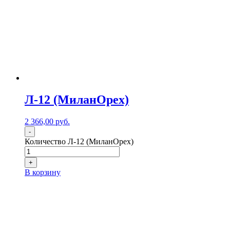
Л-12 (МиланОрех)
2 366,00
р
уб.
-
Количество Л-12 (МиланОрех)
+
В корзину