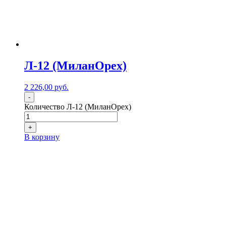
Л-12 (МиланОрех)
2 226,00
р
уб.
-
Количество Л-12 (МиланОрех)
+
В корзину