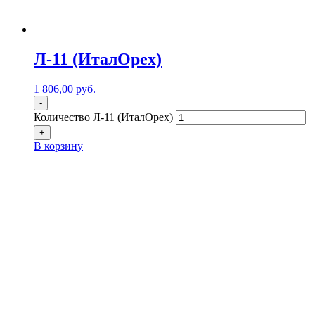
Л-11 (ИталОрех)
1 806,00
р
уб.
-
Количество Л-11 (ИталОрех)
+
В корзину