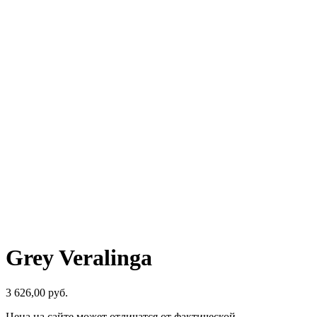
Grey Veralinga
3 626,00
р
уб.
Цена на сайте может отличатся от фактической.