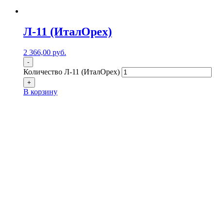
Л-11 (ИталОрех)
2 366,00
р
уб.
-
Количество Л-11 (ИталОрех)
+
В корзину