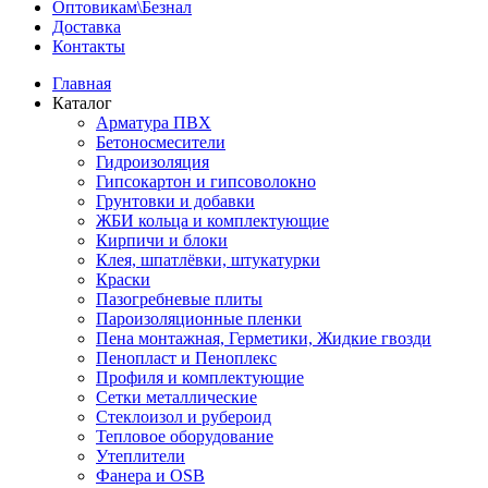
Оптовикам\Безнал
Доставка
Контакты
Главная
Каталог
Арматура ПВХ
Бетоносмесители
Гидроизоляция
Гипсокартон и гипсоволокно
Грунтовки и добавки
ЖБИ кольца и комплектующие
Кирпичи и блоки
Клея, шпатлёвки, штукатурки
Краски
Пазогребневые плиты
Пароизоляционные пленки
Пена монтажная, Герметики, Жидкие гвозди
Пенопласт и Пеноплекс
Профиля и комплектующие
Сетки металлические
Стеклоизол и рубероид
Тепловое оборудование
Утеплители
Фанера и OSB