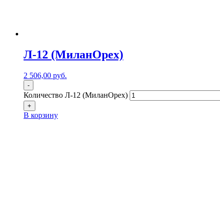
Л-12 (МиланОрех)
2 506,00
р
уб.
-
Количество Л-12 (МиланОрех)
+
В корзину