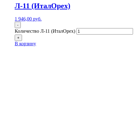
Л-11 (ИталОрех)
1 946,00
р
уб.
-
Количество Л-11 (ИталОрех)
+
В корзину