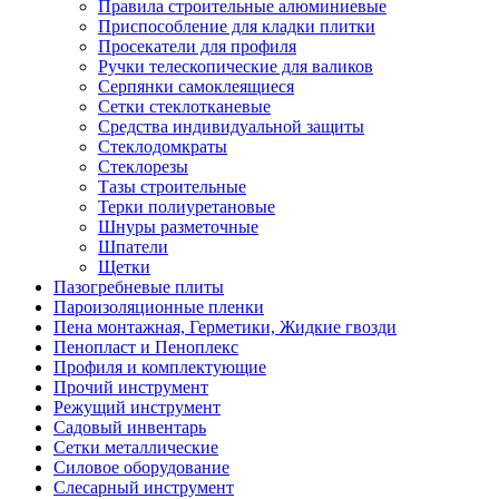
Правила строительные алюминиевые
Приспособление для кладки плитки
Просекатели для профиля
Ручки телескопические для валиков
Серпянки самоклеящиеся
Сетки стеклотканевые
Средства индивидуальной защиты
Стеклодомкраты
Стеклорезы
Тазы строительные
Терки полиуретановые
Шнуры разметочные
Шпатели
Щетки
Пазогребневые плиты
Пароизоляционные пленки
Пена монтажная, Герметики, Жидкие гвозди
Пенопласт и Пеноплекс
Профиля и комплектующие
Прочий инструмент
Режущий инструмент
Садовый инвентарь
Сетки металлические
Силовое оборудование
Слесарный инструмент