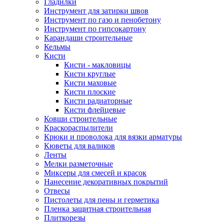
Гладилки
Инструмент для затирки швов
Инструмент по газо и пенобетону
Инструмент по гипсокартону
Карандаши строительные
Кельмы
Кисти
Кисти - макловицы
Кисти круглые
Кисти маховые
Кисти плоские
Кисти радиаторные
Кисти флейцевые
Ковши строительные
Краскораспылители
Крюки и проволока для вязки арматуры
Кюветы для валиков
Ленты
Мелки разметочные
Миксеры для смесей и красок
Нанесение декоративных покрытий
Отвесы
Пистолеты для пены и герметика
Пленка защитная строительная
Плиткорезы