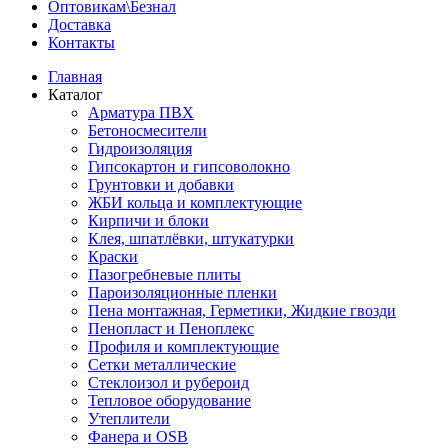
Оптовикам\Безнал
Доставка
Контакты
Главная
Каталог
Арматура ПВХ
Бетоносмесители
Гидроизоляция
Гипсокартон и гипсоволокно
Грунтовки и добавки
ЖБИ кольца и комплектующие
Кирпичи и блоки
Клея, шпатлёвки, штукатурки
Краски
Пазогребневые плиты
Пароизоляционные пленки
Пена монтажная, Герметики, Жидкие гвозди
Пенопласт и Пеноплекс
Профиля и комплектующие
Сетки металлические
Стеклоизол и рубероид
Тепловое оборудование
Утеплители
Фанера и OSB