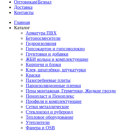
Оптовикам\Безнал
Доставка
Контакты
Главная
Каталог
Арматура ПВХ
Бетоносмесители
Гидроизоляция
Гипсокартон и гипсоволокно
Грунтовки и добавки
ЖБИ кольца и комплектующие
Кирпичи и блоки
Клея, шпатлёвки, штукатурки
Краски
Пазогребневые плиты
Пароизоляционные пленки
Пена монтажная, Герметики, Жидкие гвозди
Пенопласт и Пеноплекс
Профиля и комплектующие
Сетки металлические
Стеклоизол и рубероид
Тепловое оборудование
Утеплители
Фанера и OSB