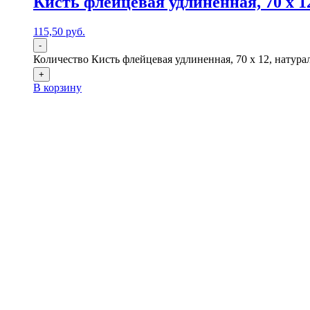
Кисть флейцевая удлиненная, 70 x 
115,50
р
уб.
-
Количество Кисть флейцевая удлиненная, 70 x 12, натура
+
В корзину