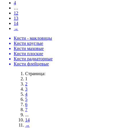
4
…
12
13
14
→
Кисти - макловицы
Кисти круглые
Кисти маховые
Кисти плоские
Кисти радиаторные
Кисти флейцевые
Страница:
1
2
3
4
5
6
7
...
14
→