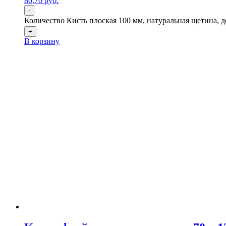
80,70
р
уб.
-
Количество Кисть плоская 100 мм, натуральная щетина, 
+
В корзину